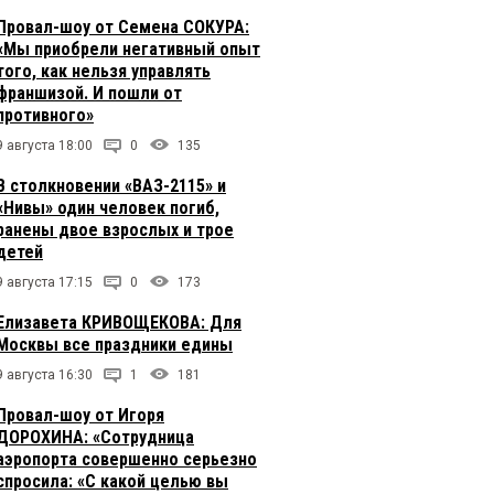
Провал-шоу от Семена СОКУРА:
«Мы приобрели негативный опыт
того, как нельзя управлять
франшизой. И пошли от
противного»
9 августа 18:00
0
135
В столкновении «ВАЗ-2115» и
«Нивы» один человек погиб,
ранены двое взрослых и трое
детей
9 августа 17:15
0
173
Елизавета КРИВОЩЕКОВА: Для
Москвы все праздники едины
9 августа 16:30
1
181
Провал-шоу от Игоря
ДОРОХИНА: «Сотрудница
аэропорта совершенно серьезно
спросила: «С какой целью вы