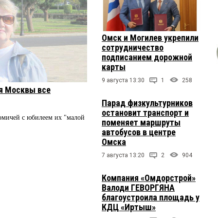
Омск и Могилев укрепили
сотрудничество
подписанием дорожной
карты
9 августа 13:30
1
258
я Москвы все
Парад физкультурников
остановит транспорт и
мичей с юбилеем их "малой
поменяет маршруты
автобусов в центре
Омска
7 августа 13:20
2
904
Компания «Омдорстрой»
Валоди ГЕВОРГЯНА
благоустроила площадь у
КДЦ «Иртыш»