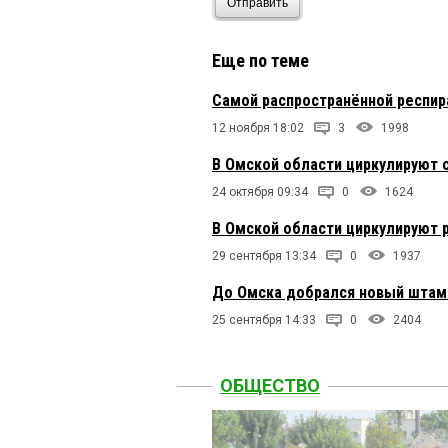
Отправить
Еще по теме
Самой распространённой респир
12 ноября 18:02
3
1998
В Омской области циркулируют 
24 октября 09:34
0
1624
В Омской области циркулируют 
29 сентября 13:34
0
1937
До Омска добрался новый штам
25 сентября 14:33
0
2404
ОБЩЕСТВО