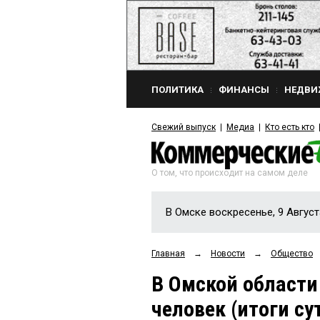
ПОЛИТИКА
ФИНАНСЫ
НЕДВИ
Свежий выпуск
Медиа
Кто есть кто
О том, что происходит на самом деле
В Омске воскресенье, 9 Август
Главная
→
Новости
→
Общество
В Омской области
человек (итоги су