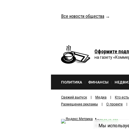
Все новости общества
→
Оформите подп
на газету «Комме
ПОЛИТИКА
ФИНАНСЫ
НЕДВИ
Свежий выпуск
Медиа
Кто есть
Размещение рекламы
О проекте
kv
news.ru
Мы используе
©
2001—2026
ООО И