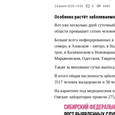
24 июля 2020 14:03
0
6083
Особенно растёт заболеваемо
Вот уже несколько дней суточны
области превышает сотню человек.
Больше всего инфицированных в О
семеро, в Азовском – пятеро, в 
трое, в Калачинском и Нововарша
Марьяновском, Одесском, Тавриче
Также за минувшие сутки выписал
В итоге общая численность забол
3517 человек выздоровели и 58 ч
На карантине под медицинским на
Омские лаборатории провели 275,