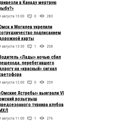
привезли в Канаду мертвую
рыбу?»
9 августа 15:00
0
283
Омск и Могилев укрепили
сотрудничество подписанием
дорожной карты
9 августа 13:30
1
258
Водитель «Лады» ночью сбил
пешехода, перебегавшего
дорогу на «красный» сигнал
светофора
9 августа 12:00
0
259
«Омские Ястребы» выиграли VI
омский розыгрыш
предсезонного турнира клубов
МХЛ
9 августа 11:00
1
276