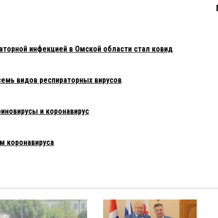
аторной инфекцией в Омской области стал ковид
семь видов респираторных вирусов
риновирусы и коронавирус
м коронавируса