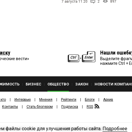
7 августа 11:20
2
897
иску
Нашли ошибк
рческие вести»
Выделите фрагм
нажмите Ctrl + E
ЖИМОСТЬ
БИЗНЕС
ОБЩЕСТВО
ЗАКОН
НОВОСТИ КОМПАН
 кто
Интервью
Мнения
Рейтинги
Блоги
Архив
Контакты
Стать блогером
Подписка
RSS
м файлы cookie для улучшения работы сайта.
Подробнее
Политика конфиденциальности
ЗДАТЕЛЬСКИЙ ДОМ «КВ».