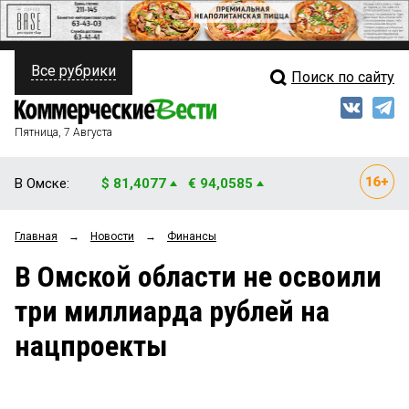
Все рубрики
Поиск по сайту
ПОЛИТИКА
Свежий выпуск
Медиа
ФИНАНСЫ
Пятница, 7 Августа
Кто есть кто
НЕДВИЖИМОСТЬ
В Омске:
$ 81,4077
€ 94,0585
Интервью
БИЗНЕС
Главная
→
Новости
→
Финансы
Мнения
ОБЩЕСТВО
В Омской области не освоили
Рейтинги
ЗАКОН
три миллиарда рублей на
Блоги
НОВОСТИ КОМПАНИЙ
нацпроекты
Архив
ПРОИСШЕСТВИЯ