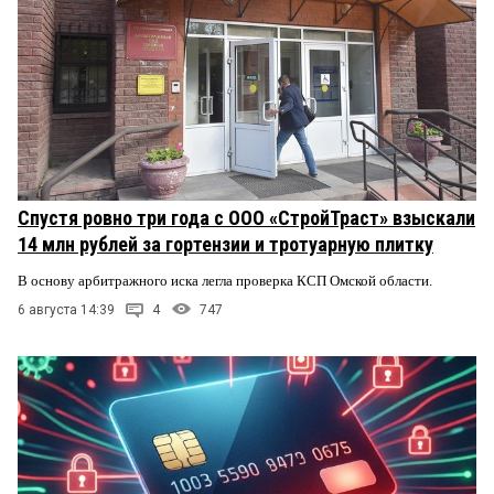
Спустя ровно три года с ООО «СтройТраст» взыскали
14 млн рублей за гортензии и тротуарную плитку
В основу арбитражного иска легла проверка КСП Омской области.
6 августа 14:39
4
747