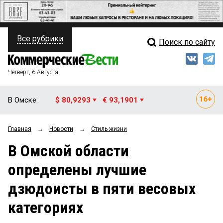
Все рубрики
Поиск по сайту
ПОЛИТИКА
Свежий выпуск
Медиа
ФИНАНСЫ
Четверг, 6 Августа
Кто есть кто
НЕДВИЖИМОСТЬ
В Омске:
$ 80,9293
€ 93,1901
Интервью
БИЗНЕС
Главная
→
Новости
→
Стиль жизни
Мнения
ОБЩЕСТВО
В Омской области
Рейтинги
ЗАКОН
определены лучшие
Блоги
НОВОСТИ КОМПАНИЙ
дзюдоисты в пяти весовых
Архив
ПРОИСШЕСТВИЯ
категориях
СТИЛЬ ЖИЗНИ