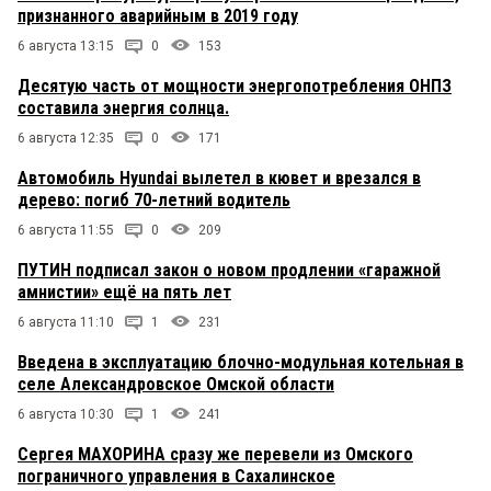
признанного аварийным в 2019 году
6 августа 13:15
0
153
Десятую часть от мощности энергопотребления ОНПЗ
составила энергия солнца.
6 августа 12:35
0
171
Автомобиль Hyundai вылетел в кювет и врезался в
дерево: погиб 70-летний водитель
6 августа 11:55
0
209
ПУТИН подписал закон о новом продлении «гаражной
амнистии» ещё на пять лет
6 августа 11:10
1
231
Введена в эксплуатацию блочно-модульная котельная в
селе Александровское Омской области
6 августа 10:30
1
241
Сергея МАХОРИНА сразу же перевели из Омского
пограничного управления в Сахалинское