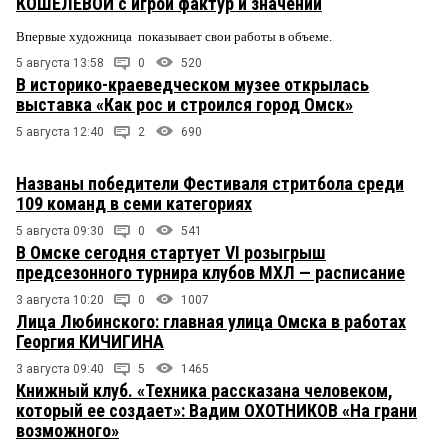
КОШЕЛЕВОЙ с игрой фактур и значений
Впервые художница показывает свои работы в объеме.
5 августа 13:58
0
520
В историко-краеведческом музее открылась
выставка «Как рос и строился город Омск»
5 августа 12:40
2
690
Названы победители Фестиваля стритбола среди
109 команд в семи категориях
5 августа 09:30
0
541
В Омске сегодня стартует VI розыгрыш
предсезонного турнира клубов МХЛ — расписание
3 августа 10:20
0
1007
Лица Любинского: главная улица Омска в работах
Георгия КИЧИГИНА
3 августа 09:40
5
1465
Книжный клуб. «Техника рассказана человеком,
который ее создает»: Вадим ОХОТНИКОВ «На грани
возможного»