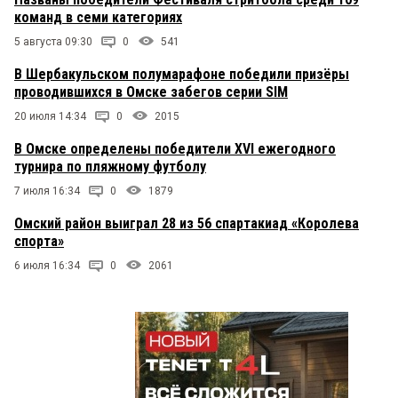
команд в семи категориях
5 августа 09:30
0
541
В Шербакульском полумарафоне победили призёры
проводившихся в Омске забегов серии SIM
20 июля 14:34
0
2015
В Омске определены победители XVI ежегодного
турнира по пляжному футболу
7 июля 16:34
0
1879
Омский район выиграл 28 из 56 спартакиад «Королева
спорта»
6 июля 16:34
0
2061