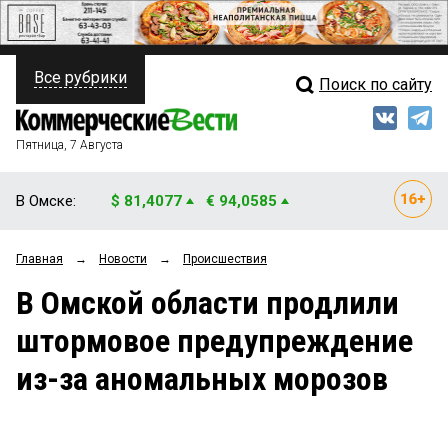
Все рубрики
Поиск по сайту
ПОЛИТИКА
Свежий выпуск
Медиа
ФИНАНСЫ
Пятница, 7 Августа
Кто есть кто
НЕДВИЖИМОСТЬ
В Омске:
$ 81,4077
€ 94,0585
Интервью
БИЗНЕС
Главная
→
Новости
→
Происшествия
Мнения
ОБЩЕСТВО
В Омской области продлили
Рейтинги
ЗАКОН
штормовое предупреждение
Блоги
НОВОСТИ КОМПАНИЙ
из-за аномальных морозов
Архив
ПРОИСШЕСТВИЯ