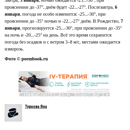
Завтра,
5 января
, ночью ожидается -25...-30°, при
прояснении до -37°, днём будет -22...-27°. Послезавтра,
6
января
, погода не особо изменится: -25...-30°, при
прояснении до -35° ночью и -22...-27° днём. В Рождество,
7
января
, прогнозируется -25...-30°, при прояснении до -35°
на ночь и -20...-25° на день. Всё это время сохранится
погода без осадков и с ветром 3–8 м/с, местами ожидается
изморозь.
Фото © poembook.ru
Турнова Яна