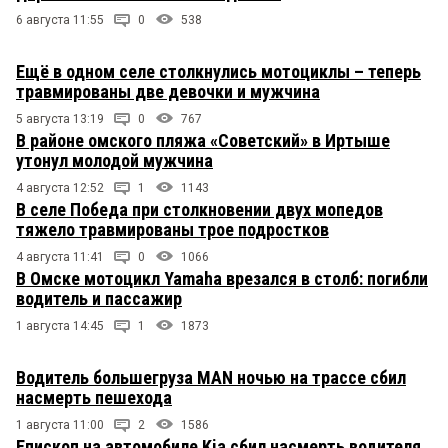
6 августа 11:55
0
538
Ещё в одном селе столкнулись мотоциклы – теперь
травмированы две девочки и мужчина
5 августа 13:19
0
767
В районе омского пляжа «Советский» в Иртыше
утонул молодой мужчина
4 августа 12:52
1
1143
В селе Победа при столкновении двух мопедов
тяжело травмированы трое подростков
4 августа 11:41
0
1066
В Омске мотоцикл Yamaha врезался в столб: погибли
водитель и пассажир
1 августа 14:45
1
1873
Водитель большегруза MAN ночью на трассе сбил
насмерть пешехода
1 августа 11:00
2
1586
Епископ на автомобиле Kia сбил насмерть водителя