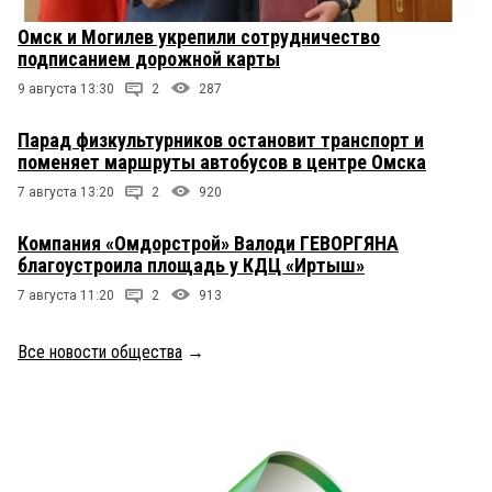
Омск и Могилев укрепили сотрудничество
подписанием дорожной карты
9 августа 13:30
2
287
Парад физкультурников остановит транспорт и
поменяет маршруты автобусов в центре Омска
7 августа 13:20
2
920
Компания «Омдорстрой» Валоди ГЕВОРГЯНА
благоустроила площадь у КДЦ «Иртыш»
7 августа 11:20
2
913
Все новости общества
→