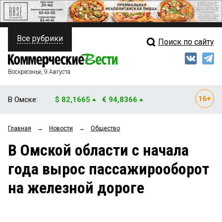
Все рубрики
Поиск по сайту
ПОЛИТИКА
Свежий выпуск
Медиа
ФИНАНСЫ
Воскресенье, 9 Августа
Кто есть кто
НЕДВИЖИМОСТЬ
В Омске:
$ 82,1665
€ 94,8366
Интервью
БИЗНЕС
Главная
→
Новости
→
Общество
Мнения
ОБЩЕСТВО
В Омской области с начала
Рейтинги
ЗАКОН
года вырос пассажирооборот
Блоги
НОВОСТИ КОМПАНИЙ
на железной дороге
Архив
ПРОИСШЕСТВИЯ