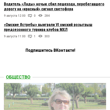
Водитель «Лады» ночью сбил пешехода, перебегавшего
дорогу на «красный» сигнал светофора
9 августа 12:00
0
284
«Омские Ястребы» выиграли VI омский розыгрыш
предсезонного турнира клубов МХЛ
9 августа 11:00
1
303
Подпишитесь ВКонтакте!
ОБЩЕСТВО