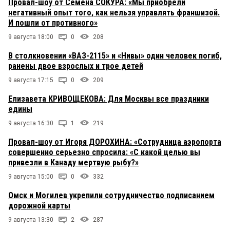
Провал-шоу от Семена СОКУРА: «Мы приобрели
негативный опыт того, как нельзя управлять франшизой.
И пошли от противного»
9 августа 18:00
0
208
В столкновении «ВАЗ-2115» и «Нивы» один человек погиб,
ранены двое взрослых и трое детей
9 августа 17:15
0
209
Елизавета КРИВОЩЕКОВА: Для Москвы все праздники
едины
9 августа 16:30
1
219
Провал-шоу от Игоря ДОРОХИНА: «Сотрудница аэропорта
совершенно серьезно спросила: «С какой целью вы
привезли в Канаду мертвую рыбу?»
9 августа 15:00
0
332
Омск и Могилев укрепили сотрудничество подписанием
дорожной карты
9 августа 13:30
2
287