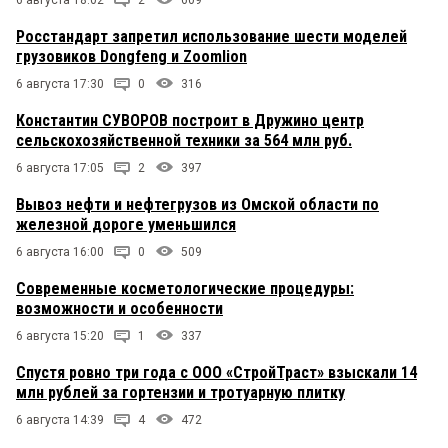
6 августа 18:02
2
609
Росстандарт запретил использование шести моделей
грузовиков Dongfeng и Zoomlion
6 августа 17:30
0
316
Константин СУВОРОВ построит в Дружино центр
сельскохозяйственной техники за 564 млн руб.
6 августа 17:05
2
397
Вывоз нефти и нефтегрузов из Омской области по
железной дороге уменьшился
6 августа 16:00
0
509
Современные косметологические процедуры:
возможности и особенности
6 августа 15:20
1
337
Спустя ровно три года с ООО «СтройТраст» взыскали 14
млн рублей за гортензии и тротуарную плитку
6 августа 14:39
4
472