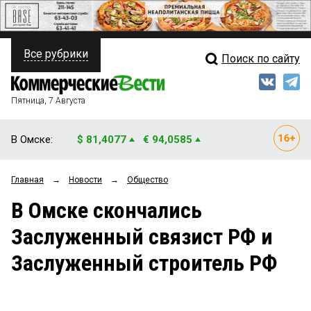
Все рубрики
Поиск по сайту
ПОЛИТИКА
Свежий выпуск
Медиа
ФИНАНСЫ
Пятница, 7 Августа
Кто есть кто
НЕДВИЖИМОСТЬ
В Омске:
$ 81,4077
€ 94,0585
Интервью
БИЗНЕС
Главная
→
Новости
→
Общество
Мнения
ОБЩЕСТВО
В Омске скончались
Рейтинги
ЗАКОН
Заслуженный связист РФ и
Блоги
НОВОСТИ КОМПАНИЙ
Заслуженный строитель РФ
Архив
ПРОИСШЕСТВИЯ