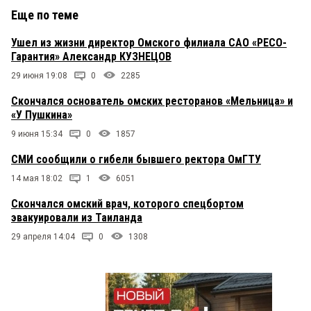
Еще по теме
Ушел из жизни директор Омского филиала САО «РЕСО-
Гарантия» Александр КУЗНЕЦОВ
29 июня 19:08
0
2285
Скончался основатель омских ресторанов «Мельница» и
«У Пушкина»
9 июня 15:34
0
1857
СМИ сообщили о гибели бывшего ректора ОмГТУ
14 мая 18:02
1
6051
Скончался омский врач, которого спецбортом
эвакуировали из Таиланда
29 апреля 14:04
0
1308