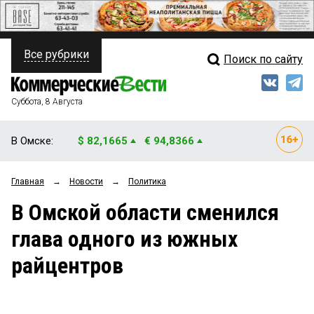
Все рубрики
Поиск по сайту
ПОЛИТИКА
Свежий выпуск
Медиа
ФИНАНСЫ
Суббота, 8 Августа
Кто есть кто
НЕДВИЖИМОСТЬ
В Омске:
$ 82,1665
€ 94,8366
Интервью
БИЗНЕС
Главная
→
Новости
→
Политика
Мнения
ОБЩЕСТВО
В Омской области сменился
Рейтинги
ЗАКОН
глава одного из южных
Блоги
НОВОСТИ КОМПАНИЙ
райцентров
Архив
ПРОИСШЕСТВИЯ