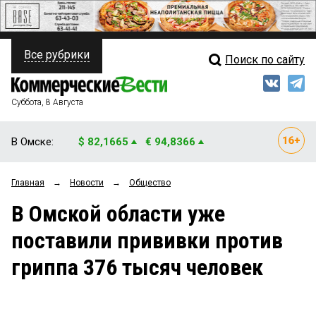
Все рубрики
Поиск по сайту
ПОЛИТИКА
Свежий выпуск
Медиа
ФИНАНСЫ
Суббота, 8 Августа
Кто есть кто
НЕДВИЖИМОСТЬ
В Омске:
$ 82,1665
€ 94,8366
Интервью
БИЗНЕС
Главная
→
Новости
→
Общество
Мнения
ОБЩЕСТВО
В Омской области уже
Рейтинги
ЗАКОН
поставили прививки против
Блоги
НОВОСТИ КОМПАНИЙ
гриппа 376 тысяч человек
Архив
ПРОИСШЕСТВИЯ