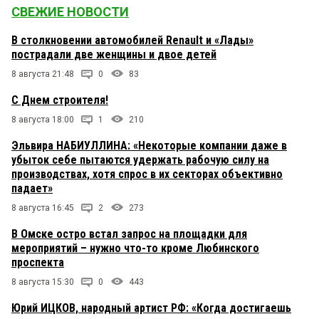
СВЕЖИЕ НОВОСТИ
В столкновении автомобилей Renault и «Лады»
пострадали две женщины и двое детей
8 августа 21:48
0
83
С Днем строителя!
8 августа 18:00
1
210
Эльвира НАБИУЛЛИНА: «Некоторые компании даже в
убыток себе пытаются удержать рабочую силу на
производствах, хотя спрос в их секторах объективно
падает»
8 августа 16:45
2
273
В Омске остро встал запрос на площадки для
мероприятий – нужно что-то кроме Любинского
проспекта
8 августа 15:30
0
443
Юрий ИЦКОВ, народный артист РФ: «Когда достигаешь