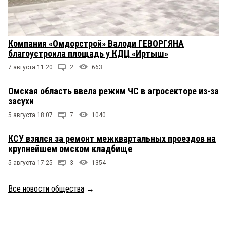
Компания «Омдорстрой» Валоди ГЕВОРГЯНА
благоустроила площадь у КДЦ «Иртыш»
7 августа 11:20
2
663
Омская область ввела режим ЧС в агросекторе из-за
засухи
5 августа 18:07
7
1040
КСУ взялся за ремонт межквартальных проездов на
крупнейшем омском кладбище
5 августа 17:25
3
1354
Все новости общества
→