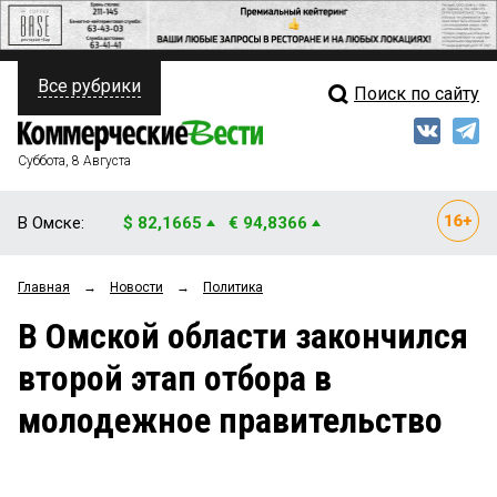
Все рубрики
Поиск по сайту
ПОЛИТИКА
Свежий выпуск
Медиа
ФИНАНСЫ
Суббота, 8 Августа
Кто есть кто
НЕДВИЖИМОСТЬ
В Омске:
$ 82,1665
€ 94,8366
Интервью
БИЗНЕС
Главная
→
Новости
→
Политика
Мнения
ОБЩЕСТВО
В Омской области закончился
Рейтинги
ЗАКОН
второй этап отбора в
Блоги
НОВОСТИ КОМПАНИЙ
молодежное правительство
Архив
ПРОИСШЕСТВИЯ