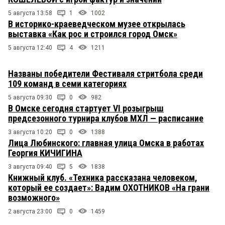
5 августа 13:58
1
1002
В историко-краеведческом музее открылась
выставка «Как рос и строился город Омск»
5 августа 12:40
4
1211
Названы победители Фестиваля стритбола среди
109 команд в семи категориях
5 августа 09:30
0
982
В Омске сегодня стартует VI розыгрыш
предсезонного турнира клубов МХЛ — расписание
3 августа 10:20
0
1388
Лица Любинского: главная улица Омска в работах
Георгия КИЧИГИНА
3 августа 09:40
5
1838
Книжный клуб. «Техника рассказана человеком,
который ее создает»: Вадим ОХОТНИКОВ «На грани
возможного»
2 августа 23:00
0
1459