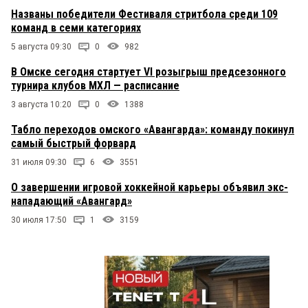
Названы победители Фестиваля стритбола среди 109
команд в семи категориях
5 августа 09:30
0
982
В Омске сегодня стартует VI розыгрыш предсезонного
турнира клубов МХЛ — расписание
3 августа 10:20
0
1388
Табло переходов омского «Авангарда»: команду покинул
самый быстрый форвард
31 июля 09:30
6
3551
О завершении игровой хоккейной карьеры объявил экс-
нападающий «Авангард»
30 июля 17:50
1
3159