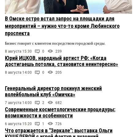
В Омске остро встал запрос на площадки для
мероприятий – нужно что-то кроме Любинского
проспекта
Бизнес говорит с клиентом посредством городской среды.
8 августа 15:30
0
239
Юрий ИЦКОВ, народный артист РФ: «Когда
достигаешь потолка, становится неинтересно»
8 августа 14:00
0
205
Генеральный директор покинул женский
волейбольный клуб «Омичка»
7 августа 14:00
2
682
Современные косметологические процедуры:
возможности и особенности
6 августа 15:20
1
726
Что отражается в "Зеркале": выставка Ольги
КОШЕЛЕВОЙ с игрой фактур и значений