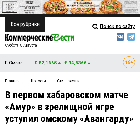
Все рубрики
Поиск по сайту
ПОЛИТИКА
Свежий выпуск
Медиа
ФИНАНСЫ
Суббота, 8 Августа
Кто есть кто
НЕДВИЖИМОСТЬ
В Омске:
$ 82,1665
€ 94,8366
Интервью
БИЗНЕС
Главная
→
Новости
→
Стиль жизни
Мнения
ОБЩЕСТВО
В первом хабаровском матче
Рейтинги
ЗАКОН
«Амур» в зрелищной игре
Блоги
НОВОСТИ КОМПАНИЙ
уступил омскому «Авангарду»
Архив
ПРОИСШЕСТВИЯ
СТИЛЬ ЖИЗНИ