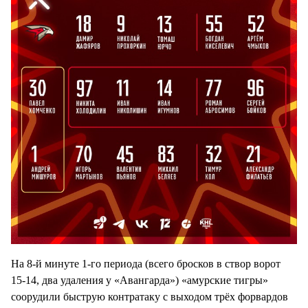
На 8-й минуте 1-го периода (всего бросков в створ ворот
15-14, два удаления у «Авангарда») «амурские тигры»
соорудили быструю контратаку с выходом трёх форвардов