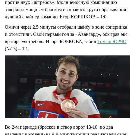
против двух «ястребов». Молниеносную комбинацию
завершил мощным броском из правого круга вбрасывания
лучший снайпер команды Егор КОРШКОВ – 1:0.
Омичи через 2,5 минуты отобрали шайбу в зоне соперника
и отомстили. Свой первый гол за «Авангард», обыграв экс-
вратаря «ястребов» Игоря БОБКОВА, забил
Томаш ЮРЧО
(№13) – 1:1.
Во 2-м периоде (бросков в створ ворот 13-10, по два
удаления у команд) на 9-й минуте омичи реализовали своё