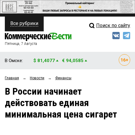
Все рубрики
Поиск по сайту
ПОЛИТИКА
Свежий выпуск
Медиа
ФИНАНСЫ
Пятница, 7 Августа
Кто есть кто
НЕДВИЖИМОСТЬ
В Омске:
$ 81,4077
€ 94,0585
Интервью
БИЗНЕС
Главная
→
Новости
→
Финансы
Мнения
ОБЩЕСТВО
В России начинает
Рейтинги
ЗАКОН
действовать единая
Блоги
НОВОСТИ КОМПАНИЙ
минимальная цена сигарет
Архив
ПРОИСШЕСТВИЯ