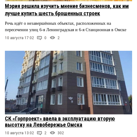
Мэрия решила изучить мнение бизнесменов, как им
лучше купить шесть брошенных строек
Речь идёт о незавершённых объектах, расположенных на
пересечении улиц 6-я Ленинградская и 6-я Станционная в Омске
10 августа 17:02
0
2
СК «Горпроект» ввела в эксплуатацию вторую
высотку на Левобережье Омска
10 августа 13:02
2
302