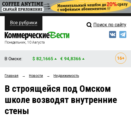
Все рубрики
Поиск по сайту
ПОЛИТИКА
Свежий выпуск
Медиа
ФИНАНСЫ
Понедельник, 10 Августа
Кто есть кто
НЕДВИЖИМОСТЬ
В Омске:
$ 82,1665
€ 94,8366
Интервью
БИЗНЕС
Главная
→
Новости
→
Недвижимость
Мнения
ОБЩЕСТВО
В строящейся под Омском
Рейтинги
ЗАКОН
школе возводят внутренние
Блоги
НОВОСТИ КОМПАНИЙ
стены
Архив
ПРОИСШЕСТВИЯ