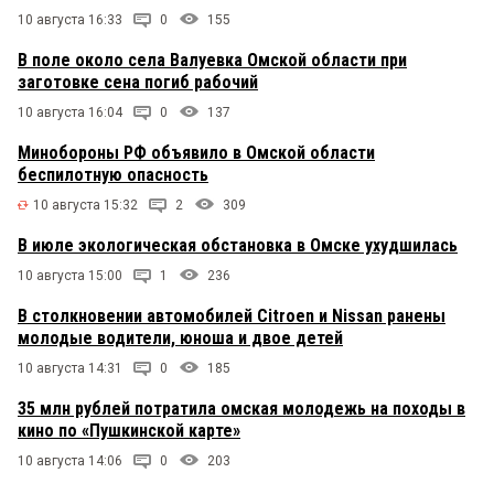
10 августа 16:33
0
155
В поле около села Валуевка Омской области при
заготовке сена погиб рабочий
10 августа 16:04
0
137
Минобороны РФ объявило в Омской области
беспилотную опасность
10 августа 15:32
2
309
В июле экологическая обстановка в Омске ухудшилась
10 августа 15:00
1
236
В столкновении автомобилей Citroen и Nissan ранены
молодые водители, юноша и двое детей
10 августа 14:31
0
185
35 млн рублей потратила омская молодежь на походы в
кино по «Пушкинской карте»
10 августа 14:06
0
203