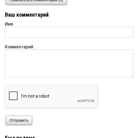
Показать все комментарии (5)
блин, школы и детсады аж задышали! столько
ремонтируется.так держать!
Ваш комментарий
Имя
ДЖОКЕР
8 декабря 2025 в 11:49:
...а внешними стенами будут обои?
Комментарий
Отправить
Еще по теме