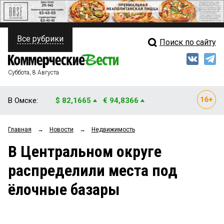
Все рубрики
Поиск по сайту
ПОЛИТИКА
Свежий выпуск
Медиа
ФИНАНСЫ
Суббота, 8 Августа
Кто есть кто
НЕДВИЖИМОСТЬ
В Омске:
$ 82,1665
€ 94,8366
Интервью
БИЗНЕС
Главная
→
Новости
→
Недвижимость
Мнения
ОБЩЕСТВО
В Центральном округе
Рейтинги
ЗАКОН
распределили места под
Блоги
НОВОСТИ КОМПАНИЙ
ёлочные базары
Архив
ПРОИСШЕСТВИЯ