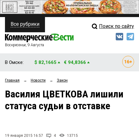
Все рубрики
Поиск по сайту
ПОЛИТИКА
Свежий выпуск
Медиа
ФИНАНСЫ
Воскресенье, 9 Августа
Кто есть кто
НЕДВИЖИМОСТЬ
В Омске:
$ 82,1665
€ 94,8366
Интервью
БИЗНЕС
Главная
→
Новости
→
Закон
Мнения
ОБЩЕСТВО
Василия ЦВЕТКОВА лишили
Рейтинги
ЗАКОН
статуса судьи в отставке
Блоги
НОВОСТИ КОМПАНИЙ
Архив
ПРОИСШЕСТВИЯ
19 января 2015 16:57
4
13715