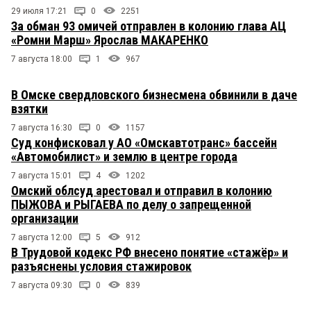
29 июля 17:21
0
2251
За обман 93 омичей отправлен в колонию глава АЦ
«Ромни Марш» Ярослав МАКАРЕНКО
7 августа 18:00
1
967
В Омске свердловского бизнесмена обвинили в даче
взятки
7 августа 16:30
0
1157
Суд конфисковал у АО «Омскавтотранс» бассейн
«Автомобилист» и землю в центре города
7 августа 15:01
4
1202
Омский облсуд арестовал и отправил в колонию
ПЫЖОВА и РЫГАЕВА по делу о запрещенной
организации
7 августа 12:00
5
912
В Трудовой кодекс РФ внесено понятие «стажёр» и
разъяснены условия стажировок
7 августа 09:30
0
839