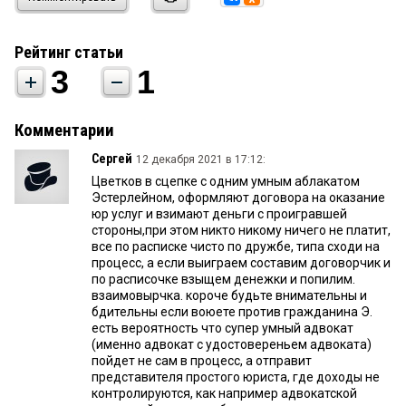
Рейтинг статьи
3
1
Комментарии
Сергей
12 декабря 2021 в 17:12:
Цветков в сцепке с одним умным аблакатом
Эстерлейном, оформляют договора на оказание
юр услуг и взимают деньги с проигравшей
стороны,при этом никто никому ничего не платит,
все по расписке чисто по дружбе, типа сходи на
процесс, а если выиграем составим договорчик и
по расписочке взыщем денежки и попилим.
взаимовырчка. короче будьте внимательны и
бдительны если воюете против гражданина Э.
есть вероятность что супер умный адвокат
(именно адвокат с удостовереньем адвоката)
пойдет не сам в процесс, а отправит
представителя простого юриста, где доходы не
контролируются, как например адвокатской