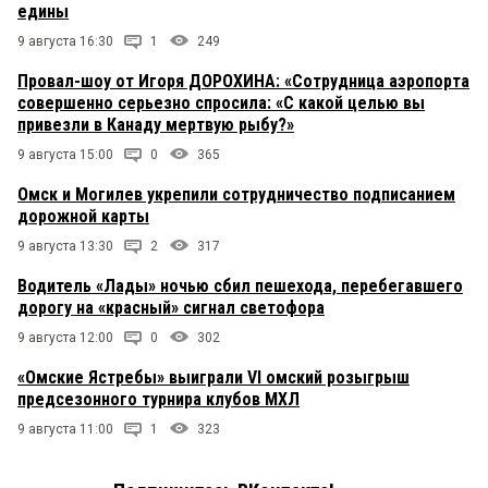
едины
9 августа 16:30
1
249
Провал-шоу от Игоря ДОРОХИНА: «Сотрудница аэропорта
совершенно серьезно спросила: «С какой целью вы
привезли в Канаду мертвую рыбу?»
9 августа 15:00
0
365
Омск и Могилев укрепили сотрудничество подписанием
дорожной карты
9 августа 13:30
2
317
Водитель «Лады» ночью сбил пешехода, перебегавшего
дорогу на «красный» сигнал светофора
9 августа 12:00
0
302
«Омские Ястребы» выиграли VI омский розыгрыш
предсезонного турнира клубов МХЛ
9 августа 11:00
1
323