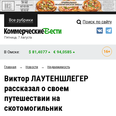
Все рубрики
Поиск по сайту
ПОЛИТИКА
Свежий выпуск
Медиа
ФИНАНСЫ
Пятница, 7 Августа
Кто есть кто
НЕДВИЖИМОСТЬ
В Омске:
$ 81,4077
€ 94,0585
Интервью
БИЗНЕС
Главная
→
Новости
→
Недвижимость
Мнения
ОБЩЕСТВО
Виктор ЛАУТЕНШЛЕГЕР
Рейтинги
ЗАКОН
рассказал о своем
Блоги
НОВОСТИ КОМПАНИЙ
путешествии на
Архив
ПРОИСШЕСТВИЯ
скотомогильник