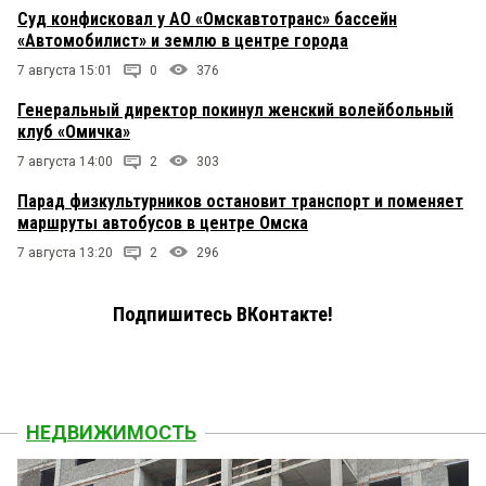
Суд конфисковал у АО «Омскавтотранс» бассейн
«Автомобилист» и землю в центре города
7 августа 15:01
0
376
Генеральный директор покинул женский волейбольный
клуб «Омичка»
7 августа 14:00
2
303
Парад физкультурников остановит транспорт и поменяет
маршруты автобусов в центре Омска
7 августа 13:20
2
296
Подпишитесь ВКонтакте!
НЕДВИЖИМОСТЬ