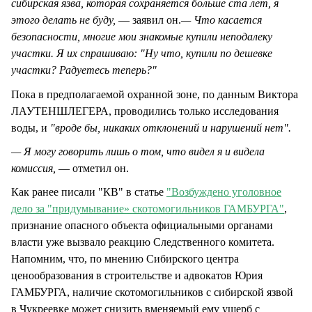
сибирская язва, которая сохраняется больше ста лет, я
этого делать не буду,
— заявил он.
— Что касается
безопасности, многие мои знакомые купили неподалеку
участки. Я их спрашиваю: "Ну что, купили по дешевке
участки? Радуетесь теперь?"
Пока в предполагаемой охранной зоне, по данным Виктора
ЛАУТЕНШЛЕГЕРА, проводились только исследования
воды, и
"вроде бы, никаких отклонений и нарушений нет".
— Я могу говорить лишь о том, что видел я и видела
комиссия,
— отметил он.
Как ранее писали "КВ" в статье
"Возбуждено уголовное
дело за "придумывание» скотомогильников ГАМБУРГА"
,
признание опасного объекта официальными органами
власти уже вызвало реакцию Следственного комитета.
Напомним, что, по мнению Сибирского центра
ценообразования в строительстве и адвокатов Юрия
ГАМБУРГА, наличие скотомогильников с сибирской язвой
в Чукреевке может снизить вменяемый ему ущерб с