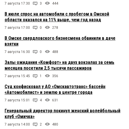
7 августа 17:30
3
444
В июле спрос на автомобили с пробегом в Омской
области оказался на 11% выше, чем год назад
7 августа 17:00
0
278
В Омске свердловского бизнесмена обвинили в даче
взятки
7 августа 16:30
0
488
Залы ожидания «Комфорт» на двух вокзалах за семь
месяцев посетили 2,5 тысячи пассажиров
7 августа 15:45
1
356
Суд конфисковал у АО «Омскавтотранс» бассейн
«Автомобилист» и землю в центре города
7 августа 15:01
4
631
Генеральный директор покинул женский волейбольный
клуб «Омичка»
7 августа 14:00
2
480