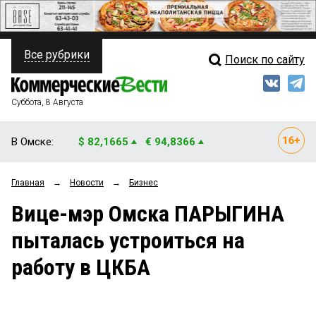
Все рубрики
Поиск по сайту
ПОЛИТИКА
Свежий выпуск
Медиа
ФИНАНСЫ
Суббота, 8 Августа
Кто есть кто
НЕДВИЖИМОСТЬ
В Омске:
$ 82,1665
€ 94,8366
Интервью
БИЗНЕС
Главная
→
Новости
→
Бизнес
Мнения
ОБЩЕСТВО
Вице-мэр Омска ПАРЫГИНА
Рейтинги
ЗАКОН
пыталась устроиться на
Блоги
НОВОСТИ КОМПАНИЙ
работу в ЦКБА
Архив
ПРОИСШЕСТВИЯ