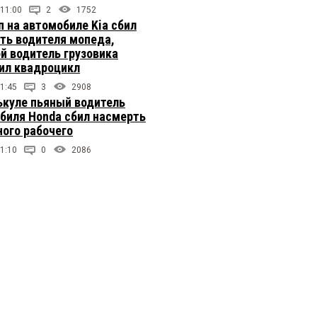
 11:00
2
1752
п на автомобиле Kia сбил
ть водителя мопеда,
й водитель грузовика
ил квадроцикл
1:45
3
2908
ькуле пьяный водитель
биля Honda сбил насмерть
ого рабочего
1:10
0
2086