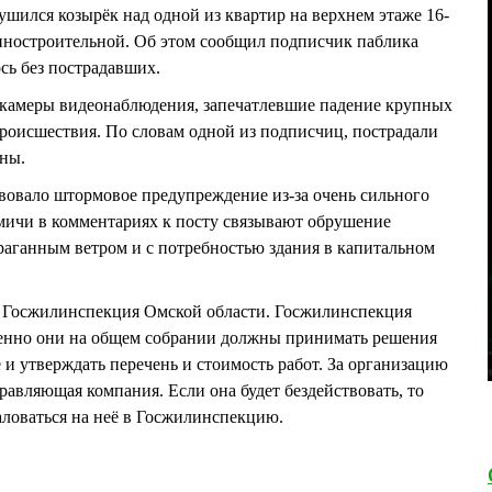
брушился козырёк над одной из квартир на верхнем этаже 16-
ностроительной. Об этом сообщил подписчик паблика
ось без пострадавших.
 камеры видеонаблюдения, запечатлевшие падение крупных
происшествия. По словам одной из подписчиц, пострадали
ины.
твовало штормовое предупреждение из-за очень сильного
Омичи в комментариях к посту связывают обрушение
ураганным ветром и с потребностью здания в капитальном
 Госжилинспекция Омской области. Госжилинспекция
енно они на общем собрании должны принимать решения
 и утверждать перечень и стоимость работ. За организацию
равляющая компания. Если она будет бездействовать, то
аловаться на неё в Госжилинспекцию.