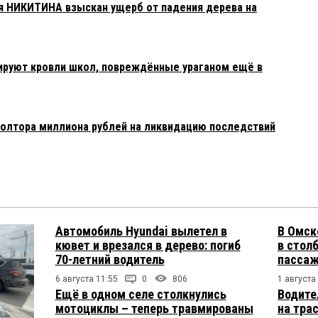
я НИКИТИНА взыскан ущерб от падения дерева на
ируют кровли школ, повреждённые ураганом ещё в
полтора миллиона рублей на ликвидацию последствий
Автомобиль Hyundai вылетел в
В Омск
кювет и врезался в дерево: погиб
в столб
70-летний водитель
пасса
6 августа 11:55
0
806
1 августа
Ещё в одном селе столкнулись
Водите
мотоциклы – теперь травмированы
на тра