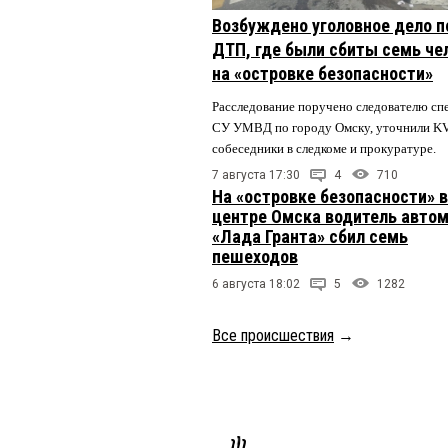
Возбуждено уголовное дело п
ДТП, где были сбиты семь че
на «островке безопасности»
Расследование поручено следователю сп
СУ УМВД по городу Омску, уточнили K
собеседники в следкоме и прокуратуре.
7 августа 17:30
4
710
На «островке безопасности» в
центре Омска водитель авто
«Лада Гранта» сбил семь
пешеходов
6 августа 18:02
5
1282
Все происшествия
→