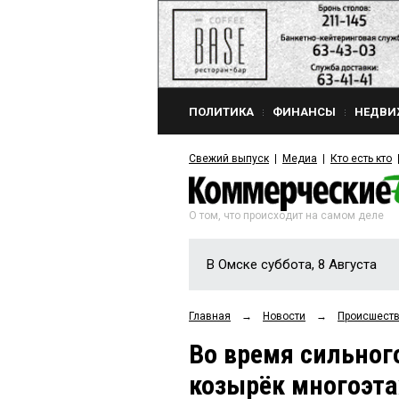
ПОЛИТИКА
ФИНАНСЫ
НЕДВИ
Свежий выпуск
Медиа
Кто есть кто
О том, что происходит на самом деле
В Омске суббота, 8 Августа
Главная
→
Новости
→
Происшест
Во время сильног
козырёк многоэт