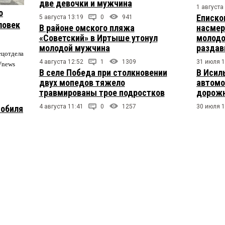
две девочки и мужчина
1 августа
о
Еписко
5 августа 13:19
0
941
ловек
В районе омского пляжа
насмер
«Советский» в Иртыше утонул
молодо
молодой мужчина
раздав
ецотдела
4 августа 12:52
1
1309
31 июля 1
Vnews
В селе Победа при столкновении
В Исил
двух мопедов тяжело
автомо
травмированы трое подростков
дорожн
4 августа 11:41
0
1257
30 июля 1
мобиля