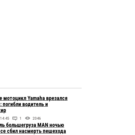
е мотоцикл Yamaha врезался
: погибли водитель и
жир
 14:45
1
2046
ль большегруза MAN ночью
ссе сбил насмерть пешехода