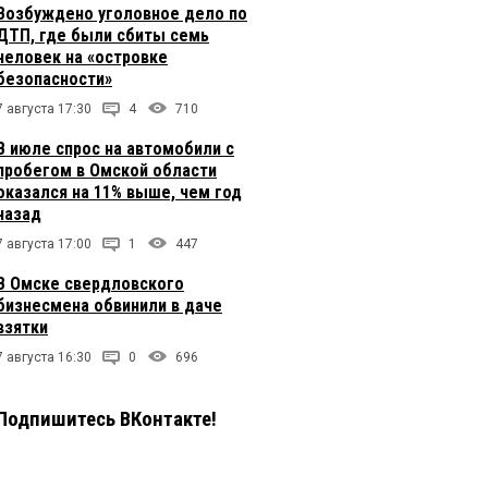
Возбуждено уголовное дело по
ДТП, где были сбиты семь
человек на «островке
безопасности»
7 августа 17:30
4
710
В июле спрос на автомобили с
пробегом в Омской области
оказался на 11% выше, чем год
назад
7 августа 17:00
1
447
В Омске свердловского
бизнесмена обвинили в даче
взятки
7 августа 16:30
0
696
Подпишитесь ВКонтакте!