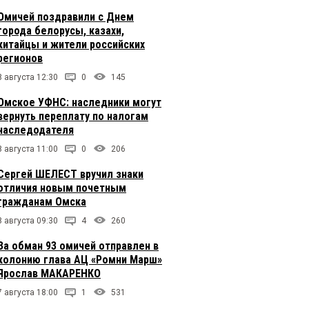
Омичей поздравили с Днем
города белорусы, казахи,
китайцы и жители российских
регионов
8 августа 12:30
0
145
Омское УФНС: наследники могут
вернуть переплату по налогам
наследодателя
8 августа 11:00
0
206
Сергей ШЕЛЕСТ вручил знаки
отличия новым почетным
гражданам Омска
8 августа 09:30
4
260
За обман 93 омичей отправлен в
колонию глава АЦ «Ромни Марш»
Ярослав МАКАРЕНКО
7 августа 18:00
1
531