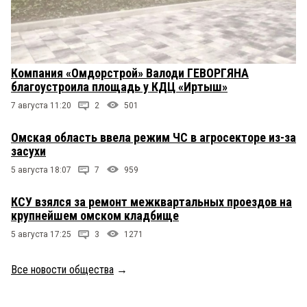
Компания «Омдорстрой» Валоди ГЕВОРГЯНА
благоустроила площадь у КДЦ «Иртыш»
7 августа 11:20
2
501
Омская область ввела режим ЧС в агросекторе из-за
засухи
5 августа 18:07
7
959
КСУ взялся за ремонт межквартальных проездов на
крупнейшем омском кладбище
5 августа 17:25
3
1271
Все новости общества
→