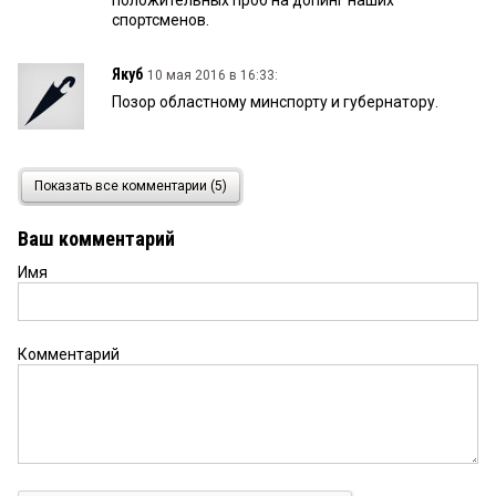
спортсменов.
Якуб
10 мая 2016 в 16:33:
Позор областному минспорту и губернатору.
За спорт
10 мая 2016 в 16:32:
Показать все комментарии (5)
Такое ощущение, что у нас региональная власть
работает не на развитие, а на «убитие».
Ваш комментарий
Имя
Андрей
10 мая 2016 в 16:19:
Что говорить г-н Назаров ни разу не заплатил за
входной билет на матчи.
Комментарий