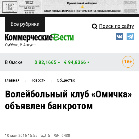
Все рубрики
Поиск по сайту
ПОЛИТИКА
Свежий выпуск
Медиа
ФИНАНСЫ
Суббота, 8 Августа
Кто есть кто
НЕДВИЖИМОСТЬ
В Омске:
$ 82,1665
€ 94,8366
Интервью
БИЗНЕС
Главная
→
Новости
→
Общество
Мнения
ОБЩЕСТВО
Волейбольный клуб «Омичка»
Рейтинги
ЗАКОН
объявлен банкротом
Блоги
НОВОСТИ КОМПАНИЙ
Архив
ПРОИСШЕСТВИЯ
10 мая 2016 15:55
5
6438