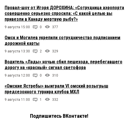
Провал-шоу от Игоря ДОРОХИНА: «Сотрудница аэропорта
совершенно серьезно спросила: «С какой целью вы
привезли в Канаду мертвую рыбу?»
9 августа 15:00
0
377
Омск и Могилев укрепили сотрудничество подписанием
дорожной карты
9 августа 13:30
2
329
Водитель «Лады» ночью сбил пешехода, перебегавшего
дорогу на «красный» сигнал светофора
9 августа 12:00
0
310
«Омские Ястребы» выиграли VI омский розыгрыш
предсезонного турнира клубов МХЛ
9 августа 11:00
1
332
Подпишитесь ВКонтакте!