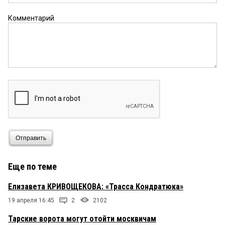
1. Несправедливое решение Арбитражного суда
Омской области... Надеемся на Апелляционную
Комментарий
инстанцию.
Скиталец
27 декабря 2025 в 18:56:
А что ты хотел получить, от гнидоносцев
капитализма?!
дервиш
27 декабря 2025 в 18:37:
Минин, как ненасытный Мидас, всё
поглощающий и превращающий в деньги,
создал из остатков омской крепости семейный
кооператив, на паях со своей предприимчивой
Отправить
женой, между прочим на деньги мэрии.
Еще по теме
Елизавета КРИВОЩЕКОВА: «Трасса Кондратюка»
19 апреля 16:45
2
2102
Тарские ворота могут отойти москвичам