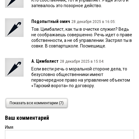
Кто собственник, тот и управляет. Ради этого и
затевалось это позорное действо.
Подопытный омич
28 декабря 2025 в 16:05:
Тов. Цимбалист, как ты в очистке служил? Ведь
не соображаешь совершенно. Речь идет о праве
собственности, а не об управлении. Застрял ты в
совке. В совпартшколе. Посмешище.
А. Цимбалист
28 декабря 2025 в 15:04:
Если вести речь о моральной стороне дела, то
безусловно общественники имеют
первочередное право на управление объектом
«Тарский ворота» по договору.
киви
28 декабря 2025 в 09:07:
Показать все комментарии (7)
Может быть, и 400-летие Омска появилось с
подачи Минина, который хочет больше
Ваш комментарий
обоснований и экшнов для Кованой рати?
Имя
Александр
27 декабря 2025 в 19:02: