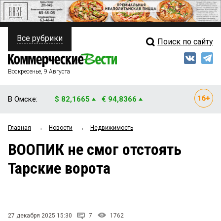
Все рубрики
Поиск по сайту
ПОЛИТИКА
Свежий выпуск
Медиа
ФИНАНСЫ
Воскресенье, 9 Августа
Кто есть кто
НЕДВИЖИМОСТЬ
В Омске:
$ 82,1665
€ 94,8366
Интервью
БИЗНЕС
Главная
→
Новости
→
Недвижимость
Мнения
ОБЩЕСТВО
ВООПИК не смог отстоять
Рейтинги
ЗАКОН
Тарские ворота
Блоги
НОВОСТИ КОМПАНИЙ
Архив
ПРОИСШЕСТВИЯ
27 декабря 2025 15:30
7
1762