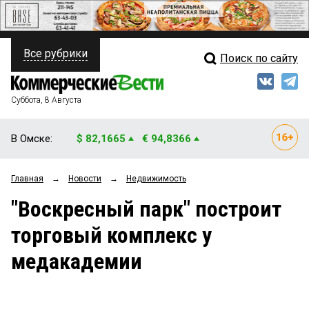
Все рубрики
Поиск по сайту
ПОЛИТИКА
Свежий выпуск
Медиа
ФИНАНСЫ
Суббота, 8 Августа
Кто есть кто
НЕДВИЖИМОСТЬ
В Омске:
$ 82,1665
€ 94,8366
Интервью
БИЗНЕС
Главная
→
Новости
→
Недвижимость
Мнения
ОБЩЕСТВО
"Воскресный парк" построит
Рейтинги
ЗАКОН
торговый комплекс у
Блоги
НОВОСТИ КОМПАНИЙ
медакадемии
Архив
ПРОИСШЕСТВИЯ