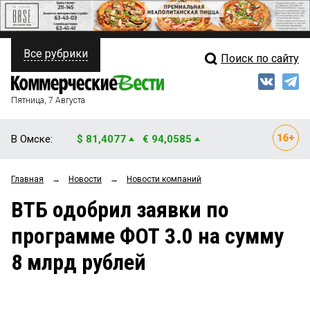
Все рубрики
Поиск по сайту
ПОЛИТИКА
Свежий выпуск
Медиа
ФИНАНСЫ
Пятница, 7 Августа
Кто есть кто
НЕДВИЖИМОСТЬ
В Омске:
$ 81,4077
€ 94,0585
Интервью
БИЗНЕС
Главная
→
Новости
→
Новости компаний
Мнения
ОБЩЕСТВО
ВТБ одобрил заявки по
Рейтинги
ЗАКОН
программе ФОТ 3.0 на сумму
Блоги
НОВОСТИ КОМПАНИЙ
8 млрд рублей
Архив
ПРОИСШЕСТВИЯ