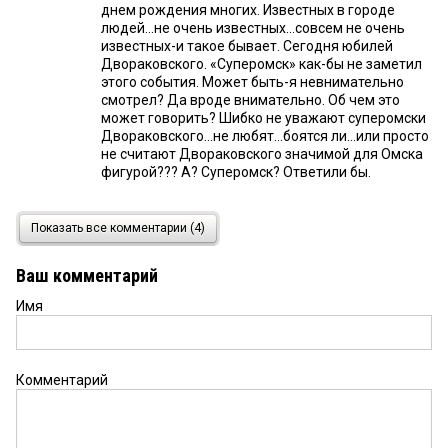
днем рождения многих. Известных в городе
людей...не очень известных...совсем не очень
известных-и такое бывает. Сегодня юбилей
Двораковского. «Суперомск» как-бы не заметил
этого события. Может быть-я невнимательно
смотрел? Да вроде внимательно. Об чем это
может говорить? Шибко не уважают суперомски
Двораковского...не любят...боятся ли...или просто
не считают Двораковского значимой для Омска
фигурой??? А? Суперомск? Ответили бы.
Олег Лизгунов
14 августа 2019 в 13:06:
Показать все комментарии (4)
Вячеслав Викторович! С ЮБИЛЕЕМ!!! ЗДОРОВЬЯ!!!
Ваш комментарий
Имя
Комментарий