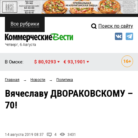
Все рубрики
Поиск по сайту
ПОЛИТИКА
Свежий выпуск
Медиа
ФИНАНСЫ
Четверг, 6 Августа
Кто есть кто
НЕДВИЖИМОСТЬ
В Омске:
$ 80,9293
€ 93,1901
Интервью
БИЗНЕС
Главная
→
Новости
→
Политика
Мнения
ОБЩЕСТВО
Вячеславу ДВОРАКОВСКОМУ –
Рейтинги
ЗАКОН
70!
Блоги
НОВОСТИ КОМПАНИЙ
Архив
ПРОИСШЕСТВИЯ
14 августа 2019 08:37
4
3431