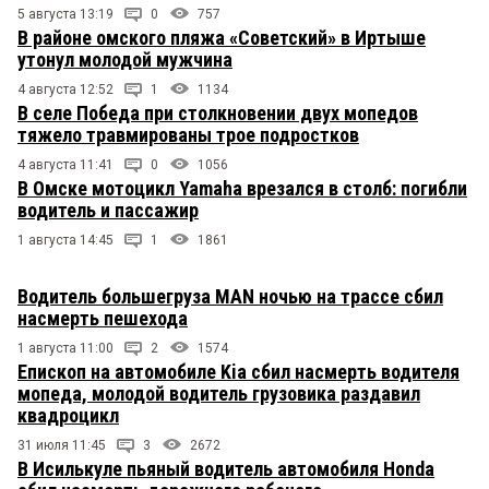
5 августа 13:19
0
757
В районе омского пляжа «Советский» в Иртыше
утонул молодой мужчина
4 августа 12:52
1
1134
В селе Победа при столкновении двух мопедов
тяжело травмированы трое подростков
4 августа 11:41
0
1056
В Омске мотоцикл Yamaha врезался в столб: погибли
водитель и пассажир
1 августа 14:45
1
1861
Водитель большегруза MAN ночью на трассе сбил
насмерть пешехода
1 августа 11:00
2
1574
Епископ на автомобиле Kia сбил насмерть водителя
мопеда, молодой водитель грузовика раздавил
квадроцикл
31 июля 11:45
3
2672
В Исилькуле пьяный водитель автомобиля Honda