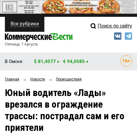
Все рубрики
Поиск по сайту
ПОЛИТИКА
Свежий выпуск
Медиа
ФИНАНСЫ
Пятница, 7 Августа
Кто есть кто
НЕДВИЖИМОСТЬ
В Омске:
$ 81,4077
€ 94,0585
Интервью
БИЗНЕС
Главная
→
Новости
→
Происшествия
Мнения
ОБЩЕСТВО
Юный водитель «Лады»
Рейтинги
ЗАКОН
врезался в ограждение
Блоги
НОВОСТИ КОМПАНИЙ
трассы: пострадал сам и его
Архив
ПРОИСШЕСТВИЯ
приятели