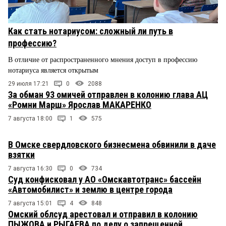
Как стать нотариусом: сложный ли путь в
профессию?
В отличие от распространенного мнения доступ в профессию
нотариуса является открытым
29 июля 17:21
0
2088
За обман 93 омичей отправлен в колонию глава АЦ
«Ромни Марш» Ярослав МАКАРЕНКО
7 августа 18:00
1
575
В Омске свердловского бизнесмена обвинили в даче
взятки
7 августа 16:30
0
734
Суд конфисковал у АО «Омскавтотранс» бассейн
«Автомобилист» и землю в центре города
7 августа 15:01
4
848
Омский облсуд арестовал и отправил в колонию
ПЫЖОВА и РЫГАЕВА по делу о запрещенной