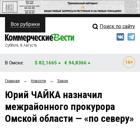
Все рубрики
Поиск по сайту
ПОЛИТИКА
Свежий выпуск
Медиа
ФИНАНСЫ
Суббота, 8 Августа
Кто есть кто
НЕДВИЖИМОСТЬ
В Омске:
$ 82,1665
€ 94,8366
Интервью
БИЗНЕС
Главная
→
Новости
→
Закон
Мнения
ОБЩЕСТВО
Юрий ЧАЙКА назначил
Рейтинги
ЗАКОН
межрайонного прокурора
Блоги
НОВОСТИ КОМПАНИЙ
Омской области — «по северу»
Архив
ПРОИСШЕСТВИЯ