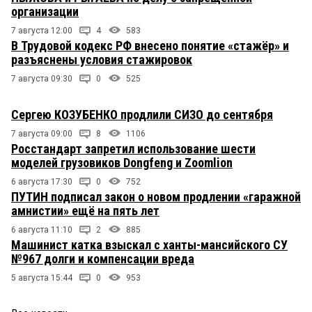
организации
7 августа 12:00
4
583
В Трудовой кодекс РФ внесено понятие «стажёр» и
разъяснены условия стажировок
7 августа 09:30
0
525
Сергею КОЗУБЕНКО продлили СИЗО до сентября
7 августа 09:00
8
1106
Росстандарт запретил использование шести
моделей грузовиков Dongfeng и Zoomlion
6 августа 17:30
0
752
ПУТИН подписал закон о новом продлении «гаражной
амнистии» ещё на пять лет
6 августа 11:10
2
885
Машинист катка взыскал с ханты-мансийского СУ
№967 долги и компенсации вреда
5 августа 15:44
0
953