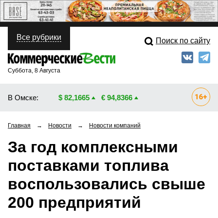
Все рубрики
Поиск по сайту
ПОЛИТИКА
Свежий выпуск
Медиа
ФИНАНСЫ
Суббота, 8 Августа
Кто есть кто
НЕДВИЖИМОСТЬ
В Омске:
$ 82,1665
€ 94,8366
Интервью
БИЗНЕС
Главная
→
Новости
→
Новости компаний
Мнения
ОБЩЕСТВО
За год комплексными
Рейтинги
ЗАКОН
поставками топлива
Блоги
НОВОСТИ КОМПАНИЙ
воспользовались свыше
Архив
ПРОИСШЕСТВИЯ
200 предприятий