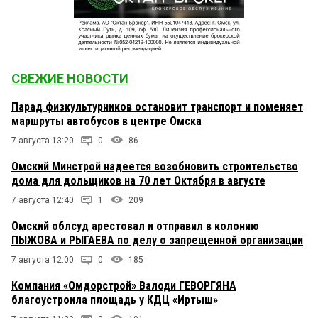
СВЕЖИЕ НОВОСТИ
Парад физкультурников остановит транспорт и поменяет
маршруты автобусов в центре Омска
7 августа 13:20
0
86
Омский Минстрой надеется возобновить строительство
дома для дольщиков на 70 лет Октября в августе
7 августа 12:40
1
209
Омский облсуд арестовал и отправил в колонию
ПЫЖОВА и РЫГАЕВА по делу о запрещенной организации
7 августа 12:00
0
185
Компания «Омдорстрой» Валоди ГЕВОРГЯНА
благоустроила площадь у КДЦ «Иртыш»