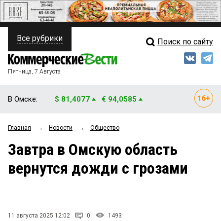
Все рубрики
Поиск по сайту
ПОЛИТИКА
Свежий выпуск
Медиа
ФИНАНСЫ
Пятница, 7 Августа
Кто есть кто
НЕДВИЖИМОСТЬ
В Омске:
$ 81,4077
€ 94,0585
Интервью
БИЗНЕС
Главная
→
Новости
→
Общество
Мнения
ОБЩЕСТВО
Завтра в Омскую область
Рейтинги
ЗАКОН
вернутся дожди с грозами
Блоги
НОВОСТИ КОМПАНИЙ
Архив
ПРОИСШЕСТВИЯ
11 августа 2025 12:02
0
1493