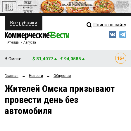
Все рубрики
Поиск по сайту
ПОЛИТИКА
Свежий выпуск
Медиа
ФИНАНСЫ
Пятница, 7 Августа
Кто есть кто
НЕДВИЖИМОСТЬ
В Омске:
$ 81,4077
€ 94,0585
Интервью
БИЗНЕС
Главная
→
Новости
→
Общество
Мнения
ОБЩЕСТВО
Жителей Омска призывают
Рейтинги
ЗАКОН
провести день без
Блоги
НОВОСТИ КОМПАНИЙ
автомобиля
Архив
ПРОИСШЕСТВИЯ