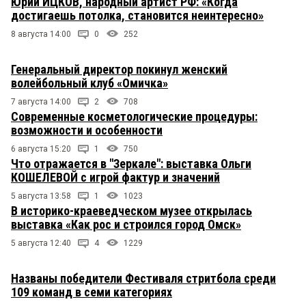
Юрий ИЦКОВ, народный артист РФ: «Когда
достигаешь потолка, становится неинтересно»
8 августа 14:00
0
252
Генеральный директор покинул женский
волейбольный клуб «Омичка»
7 августа 14:00
2
708
Современные косметологические процедуры:
возможности и особенности
6 августа 15:20
1
750
Что отражается в "Зеркале": выставка Ольги
КОШЕЛЕВОЙ с игрой фактур и значений
5 августа 13:58
1
1023
В историко-краеведческом музее открылась
выставка «Как рос и строился город Омск»
5 августа 12:40
4
1229
Названы победители Фестиваля стритбола среди
109 команд в семи категориях