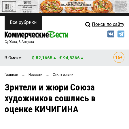
Все рубрики
Поиск по сайту
ПОЛИТИКА
Свежий выпуск
Медиа
ФИНАНСЫ
Суббота, 8 Августа
Кто есть кто
НЕДВИЖИМОСТЬ
В Омске:
$ 82,1665
€ 94,8366
Интервью
БИЗНЕС
Главная
→
Новости
→
Стиль жизни
Мнения
ОБЩЕСТВО
Зрители и жюри Союза
Рейтинги
ЗАКОН
художников сошлись в
Блоги
НОВОСТИ КОМПАНИЙ
оценке КИЧИГИНА
Архив
ПРОИСШЕСТВИЯ
СТИЛЬ ЖИЗНИ