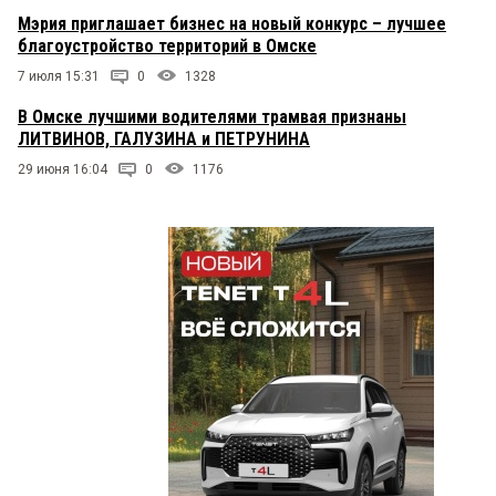
Мэрия приглашает бизнес на новый конкурс – лучшее
благоустройство территорий в Омске
7 июля 15:31
0
1328
В Омске лучшими водителями трамвая признаны
ЛИТВИНОВ, ГАЛУЗИНА и ПЕТРУНИНА
29 июня 16:04
0
1176