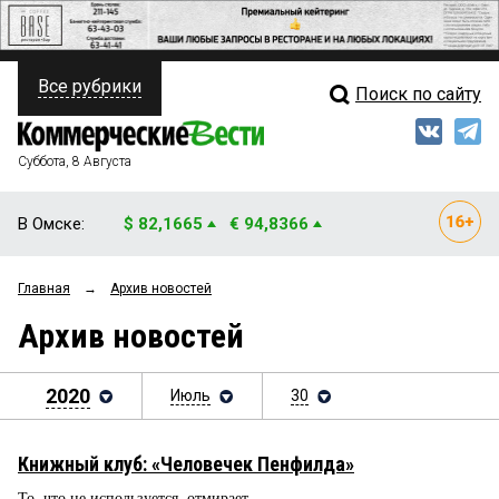
Все рубрики
Поиск по сайту
ПОЛИТИКА
Свежий выпуск
Медиа
ФИНАНСЫ
Суббота, 8 Августа
Кто есть кто
НЕДВИЖИМОСТЬ
В Омске:
$ 82,1665
€ 94,8366
Интервью
БИЗНЕС
Главная
→
Архив новостей
Мнения
ОБЩЕСТВО
Архив новостей
Рейтинги
ЗАКОН
Блоги
2020
Июль
30
НОВОСТИ КОМПАНИЙ
Архив
ПРОИСШЕСТВИЯ
Книжный клуб: «Человечек Пенфилда»
СТИЛЬ ЖИЗНИ
То, что не используется, отмирает