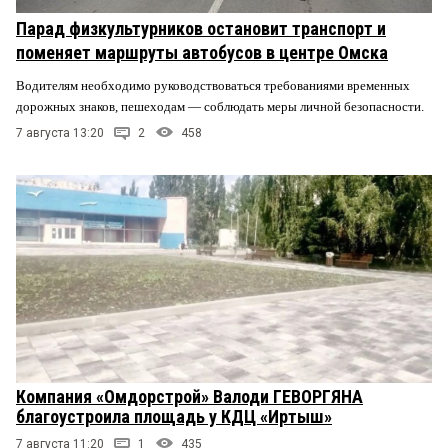
Парад физкультурников остановит транспорт и
поменяет маршруты автобусов в центре Омска
Водителям необходимо руководствоваться требованиями временных
дорожных знаков, пешеходам — соблюдать меры личной безопасности.
7 августа 13:20
2
458
Компания «Омдорстрой» Валоди ГЕВОРГЯНА
благоустроила площадь у КДЦ «Иртыш»
7 августа 11:20
1
435