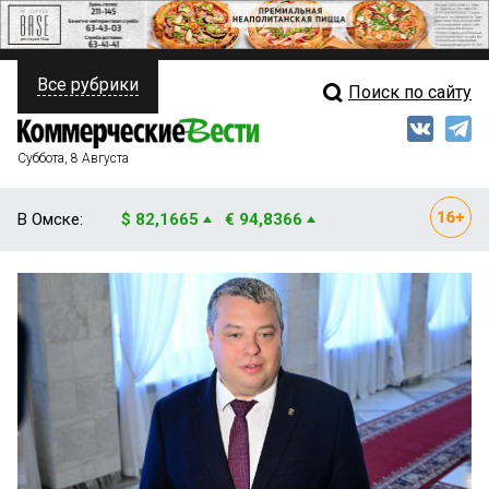
Все рубрики
Поиск по сайту
ПОЛИТИКА
Свежий выпуск
Медиа
ФИНАНСЫ
Суббота, 8 Августа
Кто есть кто
НЕДВИЖИМОСТЬ
В Омске:
$ 82,1665
€ 94,8366
Интервью
БИЗНЕС
Мнения
ОБЩЕСТВО
Рейтинги
ЗАКОН
Блоги
НОВОСТИ КОМПАНИЙ
Архив
ПРОИСШЕСТВИЯ
СТИЛЬ ЖИЗНИ