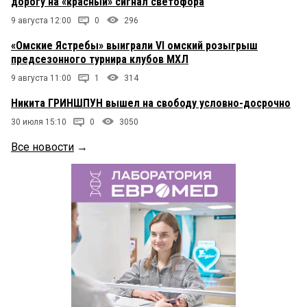
дорогу на «красный» сигнал светофора
9 августа 12:00
0
296
«Омские Ястребы» выиграли VI омский розыгрыш
предсезонного турнира клубов МХЛ
9 августа 11:00
1
314
Никита ГРИНШПУН вышел на свободу условно-досрочно
30 июля 15:10
0
3050
Все новости
→