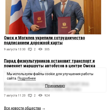
Омск и Могилев укрепили сотрудничество
подписанием дорожной карты
9 августа 13:30
2
305
Парад физкультурников остановит транспорт и
поменяет маршруты автобусов в центре Омска
7 августа 13:20
2
932
Мы используем файлы cookie для улучшения работы
сайта.
Подробнее
Компания «Омдорстрой» Валоди ГЕВОРГЯНА
Принимаю
благоустроила площадь у КДЦ «Иртыш»
7 августа 11:20
2
924
Все новости общества
→