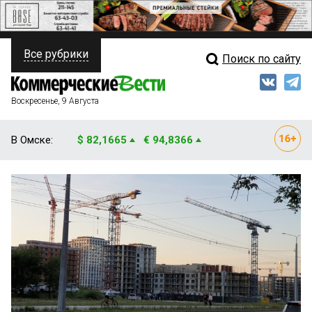
Все рубрики
Поиск по сайту
ПОЛИТИКА
Свежий выпуск
Медиа
ФИНАНСЫ
Воскресенье, 9 Августа
Кто есть кто
НЕДВИЖИМОСТЬ
В Омске:
$ 82,1665
€ 94,8366
Интервью
БИЗНЕС
Мнения
ОБЩЕСТВО
Рейтинги
ЗАКОН
Блоги
НОВОСТИ КОМПАНИЙ
Архив
ПРОИСШЕСТВИЯ
СТИЛЬ ЖИЗНИ