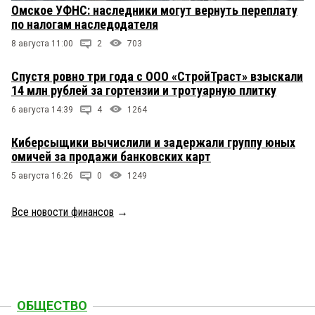
Омское УФНС: наследники могут вернуть переплату
по налогам наследодателя
8 августа 11:00
2
703
Спустя ровно три года с ООО «СтройТраст» взыскали
14 млн рублей за гортензии и тротуарную плитку
6 августа 14:39
4
1264
Киберсыщики вычислили и задержали группу юных
омичей за продажи банковских карт
5 августа 16:26
0
1249
Все новости финансов
→
ОБЩЕСТВО