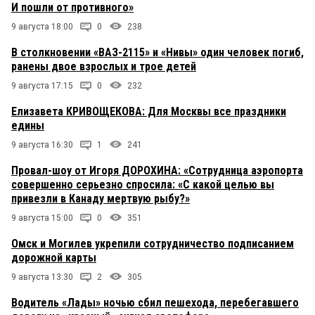
И пошли от противного»
9 августа 18:00
0
238
В столкновении «ВАЗ-2115» и «Нивы» один человек погиб,
ранены двое взрослых и трое детей
9 августа 17:15
0
232
Елизавета КРИВОЩЕКОВА: Для Москвы все праздники
едины
9 августа 16:30
1
241
Провал-шоу от Игоря ДОРОХИНА: «Сотрудница аэропорта
совершенно серьезно спросила: «С какой целью вы
привезли в Канаду мертвую рыбу?»
9 августа 15:00
0
351
Омск и Могилев укрепили сотрудничество подписанием
дорожной карты
9 августа 13:30
2
305
Водитель «Лады» ночью сбил пешехода, перебегавшего