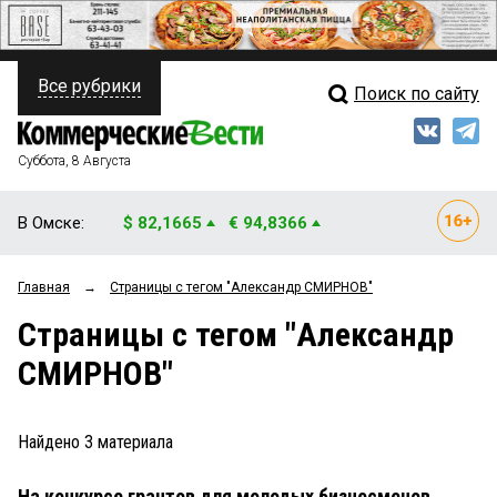
Все рубрики
Поиск по сайту
ПОЛИТИКА
Свежий выпуск
Медиа
ФИНАНСЫ
Суббота, 8 Августа
Кто есть кто
НЕДВИЖИМОСТЬ
В Омске:
$ 82,1665
€ 94,8366
Интервью
БИЗНЕС
Главная
→
Страницы c тегом "Александр СМИРНОВ"
Мнения
ОБЩЕСТВО
Страницы c тегом "Александр
Рейтинги
ЗАКОН
СМИРНОВ"
Блоги
НОВОСТИ КОМПАНИЙ
Архив
Найдено
3
материала
ПРОИСШЕСТВИЯ
На конкурсе грантов для молодых бизнесменов
СТИЛЬ ЖИЗНИ