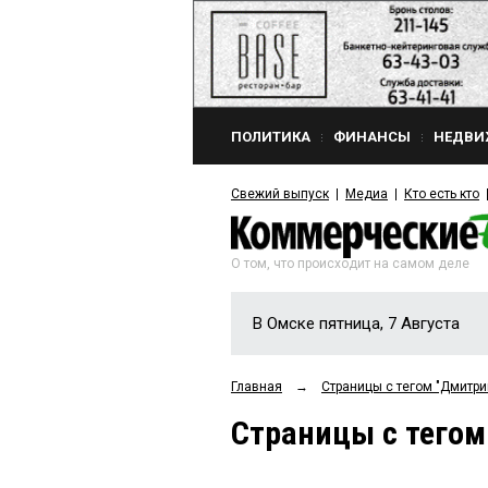
ПОЛИТИКА
ФИНАНСЫ
НЕДВИ
Свежий выпуск
Медиа
Кто есть кто
О том, что происходит на самом деле
В Омске пятница, 7 Августа
Главная
→
Страницы c тегом "Дмит
Страницы c тего