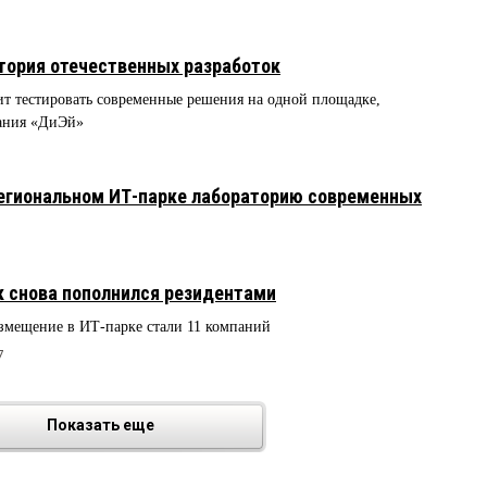
тория отечественных разработок
ит тестировать современные решения на одной площадке,
пания «ДиЭй»
региональном ИТ-парке лабораторию современных
к снова пополнился резидентами
азмещение в ИТ-парке стали 11 компаний
7
Показать еще