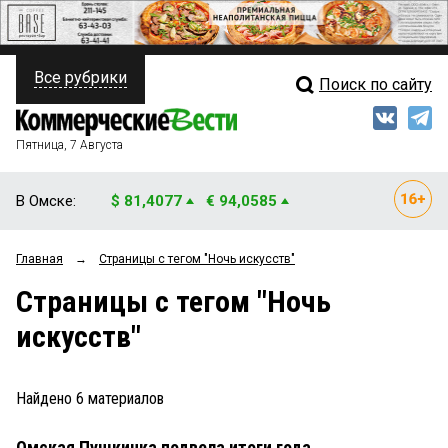
Все рубрики
Поиск по сайту
ПОЛИТИКА
Свежий выпуск
Медиа
ФИНАНСЫ
Пятница, 7 Августа
Кто есть кто
НЕДВИЖИМОСТЬ
В Омске:
$ 81,4077
€ 94,0585
Интервью
БИЗНЕС
Главная
→
Страницы c тегом "Ночь искусств"
Мнения
ОБЩЕСТВО
Страницы c тегом "Ночь
Рейтинги
ЗАКОН
искусств"
Блоги
НОВОСТИ КОМПАНИЙ
Архив
Найдено
6
материалов
ПРОИСШЕСТВИЯ
Омская Пушкинка подвела итоги года
СТИЛЬ ЖИЗНИ