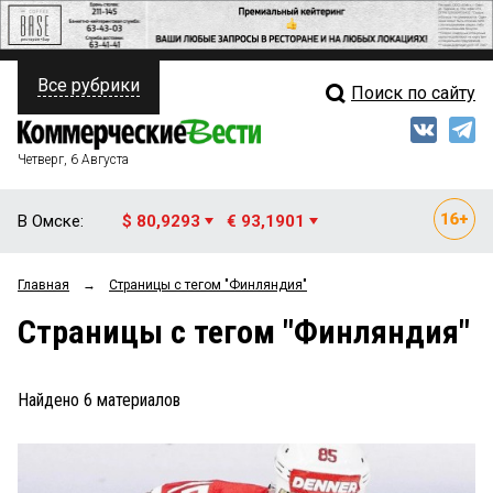
Все рубрики
Поиск по сайту
ПОЛИТИКА
Свежий выпуск
Медиа
ФИНАНСЫ
Четверг, 6 Августа
Кто есть кто
НЕДВИЖИМОСТЬ
В Омске:
$ 80,9293
€ 93,1901
Интервью
БИЗНЕС
Главная
→
Страницы c тегом "Финляндия"
Мнения
ОБЩЕСТВО
Страницы c тегом "Финляндия"
Рейтинги
ЗАКОН
Блоги
НОВОСТИ КОМПАНИЙ
Найдено
6
материалов
Архив
ПРОИСШЕСТВИЯ
СТИЛЬ ЖИЗНИ