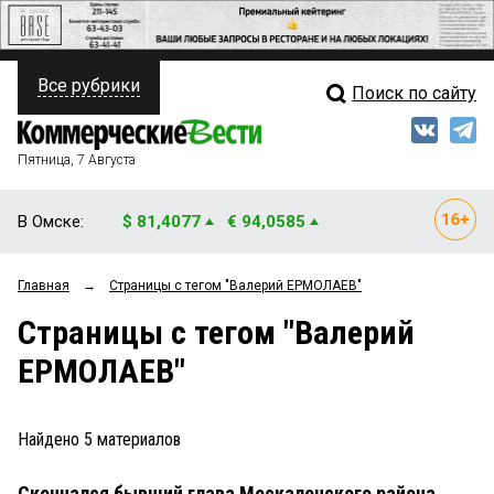
Все рубрики
Поиск по сайту
ПОЛИТИКА
Свежий выпуск
Медиа
ФИНАНСЫ
Пятница, 7 Августа
Кто есть кто
НЕДВИЖИМОСТЬ
В Омске:
$ 81,4077
€ 94,0585
Интервью
БИЗНЕС
Главная
→
Страницы c тегом "Валерий ЕРМОЛАЕВ"
Мнения
ОБЩЕСТВО
Страницы c тегом "Валерий
Рейтинги
ЗАКОН
ЕРМОЛАЕВ"
Блоги
НОВОСТИ КОМПАНИЙ
Архив
Найдено
5
материалов
ПРОИСШЕСТВИЯ
Скончался бывший глава Москаленского района
СТИЛЬ ЖИЗНИ