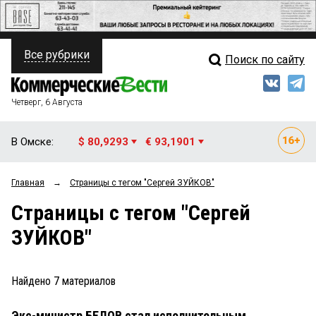
Все рубрики
Поиск по сайту
ПОЛИТИКА
Свежий выпуск
Медиа
ФИНАНСЫ
Четверг, 6 Августа
Кто есть кто
НЕДВИЖИМОСТЬ
В Омске:
$ 80,9293
€ 93,1901
Интервью
БИЗНЕС
Главная
→
Страницы c тегом "Сергей ЗУЙКОВ"
Мнения
ОБЩЕСТВО
Страницы c тегом "Сергей
Рейтинги
ЗАКОН
ЗУЙКОВ"
Блоги
НОВОСТИ КОМПАНИЙ
Архив
Найдено
7
материалов
ПРОИСШЕСТВИЯ
Экс-министр БЕЛОВ стал исполнительным
СТИЛЬ ЖИЗНИ