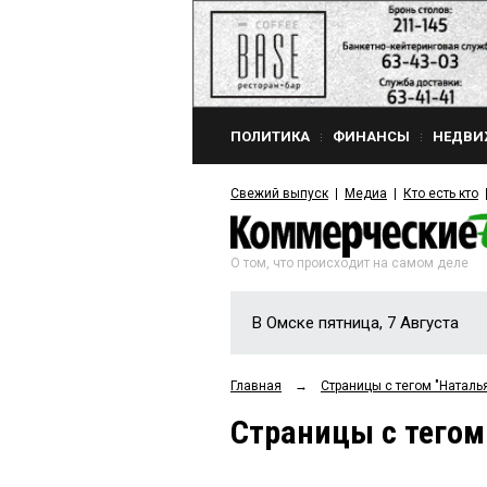
ПОЛИТИКА
ФИНАНСЫ
НЕДВИ
Свежий выпуск
Медиа
Кто есть кто
О том, что происходит на самом деле
В Омске пятница, 7 Августа
Главная
→
Страницы c тегом "Наталь
Страницы c тегом