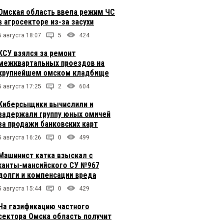
Омская область ввела режим ЧС
в агросекторе из-за засухи
5 августа 18:07
5
424
КСУ взялся за ремонт
межквартальных проездов на
крупнейшем омском кладбище
5 августа 17:25
2
604
Киберсыщики вычислили и
задержали группу юных омичей
за продажи банковских карт
5 августа 16:26
0
499
Машинист катка взыскал с
ханты-мансийского СУ №967
долги и компенсации вреда
5 августа 15:44
0
429
На газификацию частного
сектора Омска область получит