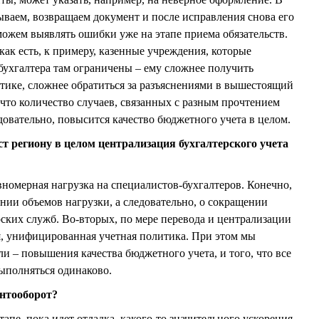
ываем, возвращаем документ и после исправления снова его
ожем выявлять ошибки уже на этапе приема обязательств.
ак есть, к примеру, казенные учреждения, которые
 бухгалтера там ограничены – ему сложнее получить
ике, сложнее обратиться за разъяснениями в вышестоящий
 что количество случаев, связанных с разным прочтением
довательно, повысится качество бюджетного учета в целом.
аст региону в целом централизация бухгалтерского учета
вномерная нагрузка на специалистов-бухгалтеров. Конечно,
тании объемов нагрузки, а следовательно, о сокращении
рских служб. Во-вторых, по мере перевода и централизации
я, унифицированная учетная политика. При этом мы
и – повышения качества бюджетного учета, и того, что все
ыполняться одинаково.
ентооборот?
тапе, пока идет отладка, какого-то значительного ускорения