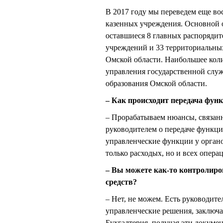
В 2017 году мы переведем еще во
казенных учреждения. Основной о
оставшиеся 8 главных распорядит
учреждений и 33 территориальных
Омской области. Наибольшее коли
управления государственной служ
образования Омской области.
– Как происходит передача фун
– Прорабатываем нюансы, связанн
руководителем о передаче функци
управленческие функции у органо
только расходых, но и всех опера
– Вы можете как-то контролир
средств?
– Нет, не можем. Есть руководит
управленческие решения, заключа
Бухгалтерия, получая эти докумен