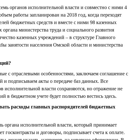
семь органов исполнительной власти и совместно с ними 4
бъем работы запланирован на 2018 год, когда переходят
елей бюджетных средств и вместе с ними 98 казенных
 органа министерства труда и социального развития
чество казенных учреждений – в структуре Главного
бы занятости населения Омской области и министерства
кций?
ые с отраслевыми особенностями, заключаем соглашение с
й и подписываем акты о передаче баз данных. Все
в исполнительной власти сохраняются, но отражение не
ций в бюджетном учете будет полностью вестись здесь.
овать расходы главных распорядителей бюджетных
ель органа исполнительной власти, который принимает
ет госконтракты и договоры, подписывает счета к оплате.
ты, может указать, например, на неверное оформление. В