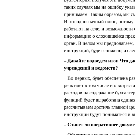
таких случаях мы на ошибку указ
принимаем. Таким образом, мы см
И это однозначный плюс, потому к
работают на селе, и возможности
информацию о сложившейся практ
орган. В целом мы предполагаем,
инструкций, будет снижено, а сле
– Давайте подведем итог. Что д
учреждений и ведомств?
– Во-первых, будет обеспечена ра
речь идет в том числе и о возрас
расходов на содержание бухгалте
функций будет выработана едина
рассчитываем достичь главной цел
инструкции будут пониматься и в
– Станет ли оперативнее докум
– Объективно говоря, на первом э