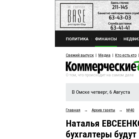
ПОЛИТИКА
ФИНАНСЫ
НЕДВИ
Свежий выпуск
Медиа
Кто есть кто
О том, что происходит на самом деле
В Омске четверг, 6 Августа
Главная
→
Архив газеты
→
№40
Наталья ЕВСЕЕНКО
бухгалтеры будут 