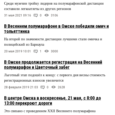
Среди мужчин тройку лидеров на полумарафонской дистанции
составили легкоатлеты из других регионов
31 мая 2021 09:16
0
3106
В Весеннем полумарафоне в Омске победили омич и
тольяттинка
На второй по значимости дистанции лучшими стали омичка и
полицейский из Барнаула
20 мая 2019 10:01
1
3000
В Омске продолжается регистрация на Весенний
полумарафон и Цветочный забег
Льготный этап подошёл к концу: с первого дня весны стоимость
регистрационных взносов увеличится
28 февраля 2019 21:03
0
2628
В центре Омска в воскресенье, 21 мая, с 8:00 до
13:00 перекроют дороги
Это связано с проведением XXII Весеннего полумарафона