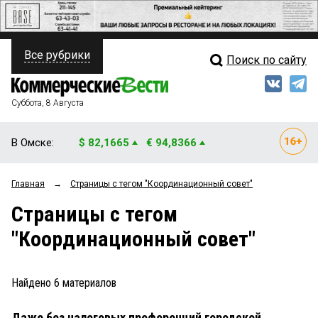
Все рубрики
Поиск по сайту
ПОЛИТИКА
Свежий выпуск
Медиа
ФИНАНСЫ
Суббота, 8 Августа
Кто есть кто
НЕДВИЖИМОСТЬ
В Омске:
$ 82,1665
€ 94,8366
Интервью
БИЗНЕС
Главная
→
Страницы c тегом "Координационный совет"
Мнения
ОБЩЕСТВО
Страницы c тегом
Рейтинги
ЗАКОН
"Координационный совет"
Блоги
НОВОСТИ КОМПАНИЙ
Архив
Найдено
6
материалов
ПРОИСШЕСТВИЯ
Даже без налоговых преференций городской
СТИЛЬ ЖИЗНИ