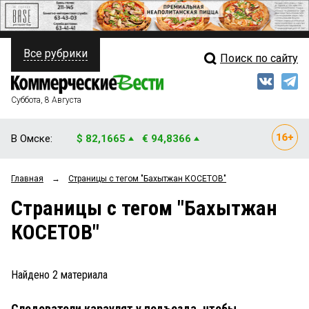
Все рубрики
Поиск по сайту
ПОЛИТИКА
Свежий выпуск
Медиа
ФИНАНСЫ
Суббота, 8 Августа
Кто есть кто
НЕДВИЖИМОСТЬ
В Омске:
$ 82,1665
€ 94,8366
Интервью
БИЗНЕС
Главная
→
Страницы c тегом "Бахытжан КОСЕТОВ"
Мнения
ОБЩЕСТВО
Страницы c тегом "Бахытжан
Рейтинги
ЗАКОН
КОСЕТОВ"
Блоги
НОВОСТИ КОМПАНИЙ
Архив
Найдено
2
материала
ПРОИСШЕСТВИЯ
Следователи караулят у подъезда, чтобы
СТИЛЬ ЖИЗНИ