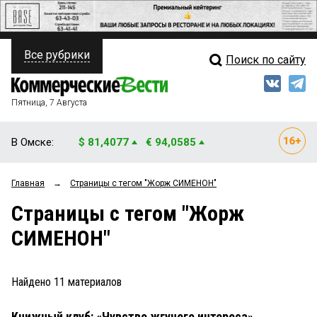
Все рубрики
Поиск по сайту
ПОЛИТИКА
Свежий выпуск
Медиа
ФИНАНСЫ
Пятница, 7 Августа
Кто есть кто
НЕДВИЖИМОСТЬ
В Омске:
$ 81,4077
€ 94,0585
Интервью
БИЗНЕС
Главная
→
Страницы c тегом "Жорж СИМЕНОН"
Мнения
ОБЩЕСТВО
Страницы c тегом "Жорж
Рейтинги
ЗАКОН
СИМЕНОН"
Блоги
НОВОСТИ КОМПАНИЙ
Архив
Найдено
11
материалов
ПРОИСШЕСТВИЯ
Книжный клуб: «Чувство жгучего интереса»
СТИЛЬ ЖИЗНИ