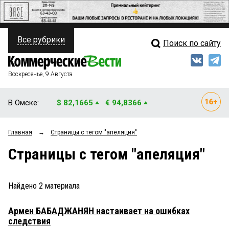
Все рубрики
Поиск по сайту
ПОЛИТИКА
Свежий выпуск
Медиа
ФИНАНСЫ
Воскресенье, 9 Августа
Кто есть кто
НЕДВИЖИМОСТЬ
В Омске:
$ 82,1665
€ 94,8366
Интервью
БИЗНЕС
Главная
→
Страницы c тегом "апеляция"
Мнения
ОБЩЕСТВО
Страницы c тегом "апеляция"
Рейтинги
ЗАКОН
Блоги
НОВОСТИ КОМПАНИЙ
Найдено
2
материала
Архив
ПРОИСШЕСТВИЯ
Армен БАБАДЖАНЯН настаивает на ошибках
следствия
СТИЛЬ ЖИЗНИ