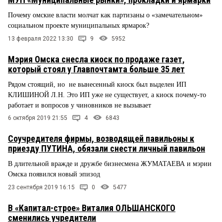
Почему омские власти молчат как партизаны о «замечательном»
социальном проекте муниципальных ярмарок?
13 февраля 2022 13:30
9
5952
Мэрия Омска снесла киоск по продаже газет,
который стоял у Главпочтамта больше 35 лет
Рядом стоящий, но не вынесенный киоск был выделен ИП
КЛИШИНОЙ Л.Н. Это ИП уже не существует, а киоск почему-то
работает и вопросов у чиновников не вызывает
6 октября 2019 21:55
4
6843
Соучредителя фирмы, возводящей павильоны к
приезду ПУТИНА, обязали снести личный павильон
В длительной вражде и дружбе бизнесмена ЖУМАТАЕВА и мэрии
Омска появился новый эпизод
23 сентября 2019 16:15
0
5477
В «Капитал-строе» Виталия ОЛЬШАНСКОГО
сменились учредители