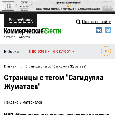
Все рубрики
Поиск по сайту
ПОЛИТИКА
Свежий выпуск
Медиа
ФИНАНСЫ
Четверг, 6 Августа
Кто есть кто
НЕДВИЖИМОСТЬ
В Омске:
$ 80,9293
€ 93,1901
Интервью
БИЗНЕС
Главная
→
Страницы c тегом "Сагидулла Жуматаев"
Мнения
ОБЩЕСТВО
Страницы c тегом "Сагидулла
Рейтинги
ЗАКОН
Жуматаев"
Блоги
НОВОСТИ КОМПАНИЙ
Архив
Найдено
7
материалов
ПРОИСШЕСТВИЯ
МУП «Муниципальные рынки», прокладки и ярмарки
СТИЛЬ ЖИЗНИ