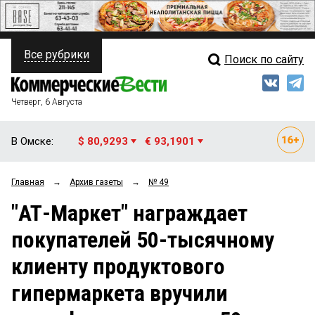
Все рубрики
Поиск по сайту
ПОЛИТИКА
Свежий выпуск
Медиа
ФИНАНСЫ
Четверг, 6 Августа
Кто есть кто
НЕДВИЖИМОСТЬ
В Омске:
$ 80,9293
€ 93,1901
Интервью
БИЗНЕС
Главная
→
Архив газеты
→
№ 49
Мнения
ОБЩЕСТВО
"АТ-Маркет" награждает
Рейтинги
ЗАКОН
покупателей 50-тысячному
Блоги
НОВОСТИ КОМПАНИЙ
клиенту продуктового
Архив
ПРОИСШЕСТВИЯ
гипермаркета вручили