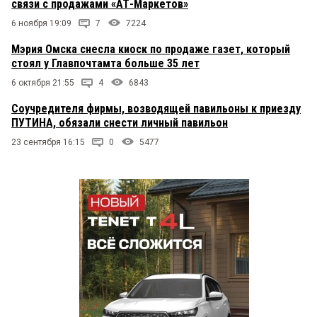
связи с продажами «АТ-Маркетов»
6 ноября 19:09
7
7224
Мэрия Омска снесла киоск по продаже газет, который
стоял у Главпочтамта больше 35 лет
6 октября 21:55
4
6843
Соучредителя фирмы, возводящей павильоны к приезду
ПУТИНА, обязали снести личный павильон
23 сентября 16:15
0
5477