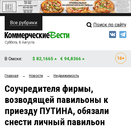
Все рубрики
Поиск по сайту
ПОЛИТИКА
Свежий выпуск
Медиа
ФИНАНСЫ
Суббота, 8 Августа
Кто есть кто
НЕДВИЖИМОСТЬ
В Омске:
$ 82,1665
€ 94,8366
Интервью
БИЗНЕС
Главная
→
Новости
→
Недвижимость
Мнения
ОБЩЕСТВО
Соучредителя фирмы,
Рейтинги
ЗАКОН
возводящей павильоны к
Блоги
НОВОСТИ КОМПАНИЙ
приезду ПУТИНА, обязали
Архив
ПРОИСШЕСТВИЯ
снести личный павильон