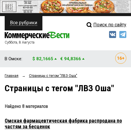
Все рубрики
Поиск по сайту
ПОЛИТИКА
Свежий выпуск
Медиа
ФИНАНСЫ
Суббота, 8 Августа
Кто есть кто
НЕДВИЖИМОСТЬ
В Омске:
$ 82,1665
€ 94,8366
Интервью
БИЗНЕС
Главная
→
Страницы c тегом "ЛВЗ Оша"
Мнения
ОБЩЕСТВО
Страницы c тегом "ЛВЗ Оша"
Рейтинги
ЗАКОН
Блоги
НОВОСТИ КОМПАНИЙ
Найдено
8
материалов
Архив
ПРОИСШЕСТВИЯ
Омская фармацевтическая фабрика распродана по
частям за бесценок
СТИЛЬ ЖИЗНИ