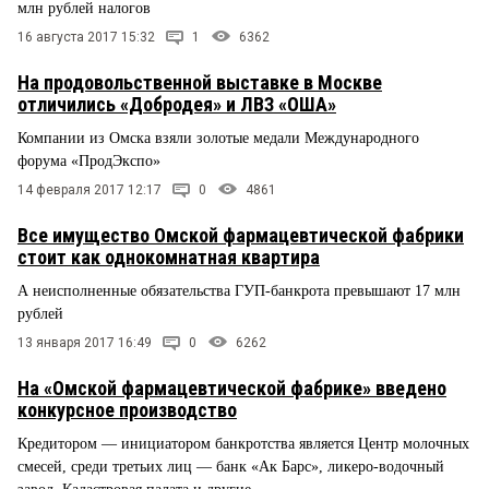
млн рублей налогов
16 августа 2017 15:32
1
6362
На продовольственной выставке в Москве
отличились «Добродея» и ЛВЗ «ОША»
Компании из Омска взяли золотые медали Международного
форума «ПродЭкспо»
14 февраля 2017 12:17
0
4861
Все имущество Омской фармацевтической фабрики
стоит как однокомнатная квартира
А неисполненные обязательства ГУП-банкрота превышают 17 млн
рублей
13 января 2017 16:49
0
6262
На «Омской фармацевтической фабрике» введено
конкурсное производство
Кредитором — инициатором банкротства является Центр молочных
смесей, среди третьих лиц — банк «Ак Барс», ликеро-водочный