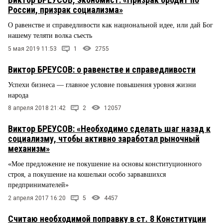
России, призрак социализма»
О равенстве и справедливости как национальной идее, или дай Бог
нашему теляти волка съесть
5 мая 2019 11:53
1
2755
Виктор БРЕУСОВ: о равенстве и справедливости
Успехи бизнеса — главное условие повышения уровня жизни
народа
8 апреля 2018 21:42
2
12057
Виктор БРЕУСОВ: «Необходимо сделать шаг назад к
социализму, чтобы активно заработал рыночный
механизм»
«Мое предложение не покушение на основы конституционного
строя, а покушение на кошельки особо зарвавшихся
предпринимателей»
2 апреля 2017 16:20
5
4457
Считаю необходимой поправку в ст. 8 Конституции