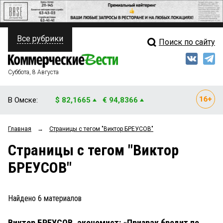
Все рубрики
Поиск по сайту
ПОЛИТИКА
Свежий выпуск
Медиа
ФИНАНСЫ
Суббота, 8 Августа
Кто есть кто
НЕДВИЖИМОСТЬ
В Омске:
$ 82,1665
€ 94,8366
Интервью
БИЗНЕС
Главная
→
Страницы c тегом "Виктор БРЕУСОВ"
Мнения
ОБЩЕСТВО
Страницы c тегом "Виктор
Рейтинги
ЗАКОН
БРЕУСОВ"
Блоги
НОВОСТИ КОМПАНИЙ
Архив
Найдено
6
материалов
ПРОИСШЕСТВИЯ
Виктор БРЕУСОВ, экономист: «Призрак бродит по
СТИЛЬ ЖИЗНИ