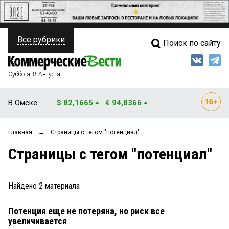
Все рубрики
Поиск по сайту
ПОЛИТИКА
Свежий выпуск
Медиа
ФИНАНСЫ
Суббота, 8 Августа
Кто есть кто
НЕДВИЖИМОСТЬ
В Омске:
$ 82,1665
€ 94,8366
Интервью
БИЗНЕС
Главная
→
Страницы c тегом "потенциал"
Мнения
ОБЩЕСТВО
Страницы c тегом "потенциал"
Рейтинги
ЗАКОН
Блоги
НОВОСТИ КОМПАНИЙ
Найдено
2
материала
Архив
ПРОИСШЕСТВИЯ
Потенция еще не потеряна, но риск все
увеличивается
СТИЛЬ ЖИЗНИ